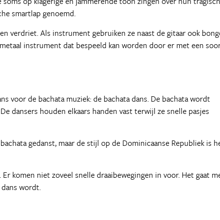
 soms op klagerige en jammerende toon zingen over hun tragisc
sche smartlap genoemd.
n verdriet. Als instrument gebruiken ze naast de gitaar ook bong
ig metaal instrument dat bespeeld kan worden door er met een soo
dans voor de bachata muziek: de bachata dans. De bachata wordt
 De dansers houden elkaars handen vast terwijl ze snelle pasjes
bachata gedanst, maar de stijl op de Dominicaanse Republiek is h
t. Er komen niet zoveel snelle draaibewegingen in voor. Het gaat m
 dans wordt.