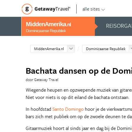
alle sites
Getaway
Travel
©
MiddenAmerika
REISORGA
.nl
Dominicaanse Republiek
MiddenAmerika.nl
Dominicaanse Republiek
Bachata dansen op de Domi
door Getaway Travel
Wiegende heupen en opzwepende muziek van gitaren 
Niet voor niets is op dit eiland de bachata ontstaan.
In hoofdstad
Santo Domingo
hoor je de vierkwartsma
bars zich met publiek om op de zwoele deunen te da
Gitaarmuziek hoort al sinds jaar en dag bij de Domi