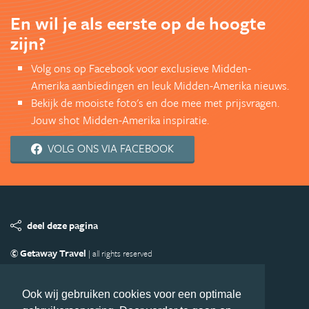
En wil je als eerste op de hoogte
zijn?
Volg ons op Facebook voor exclusieve Midden-
Amerika aanbiedingen en leuk Midden-Amerika nieuws.
Bekijk de mooiste foto's en doe mee met prijsvragen.
Jouw shot Midden-Amerika inspiratie.
VOLG ONS VIA FACEBOOK
deel deze pagina
© Getaway Travel
| all rights reserved
Adverteren
Handige Links
Algemene Voorwaarden
Copyright
Privacy statement
Disclaimer
Cookies
Ook wij gebruiken cookies voor een optimale