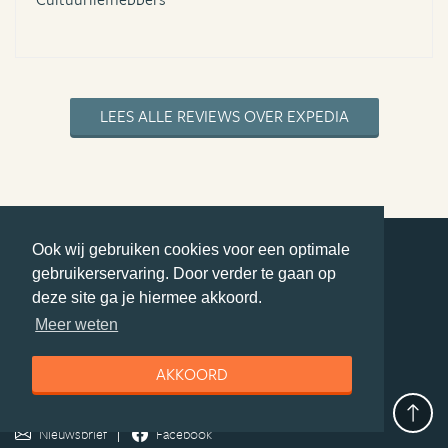
LEES ALLE REVIEWS OVER EXPEDIA
Ook wij gebruiken cookies voor een optimale
gebruikerservaring. Door verder te gaan op
deel deze pagina
deze site ga je hiermee akkoord.
© Getaway Travel
| all rights reserved
Meer weten
Adverteren
Handige Links
Algemene Voorwaarden
Copyright
Privacy statement
Disclaimer
Cookies
AKKOORD
Volg MiddenAmerika.nl
Nieuwsbrief
Facebook