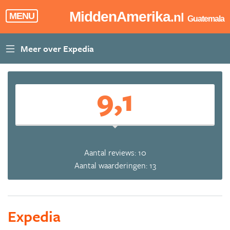
MiddenAmerika
.nl
MENU
Guatemala
9,1
Aantal reviews: 10
Aantal waarderingen: 13
Expedia