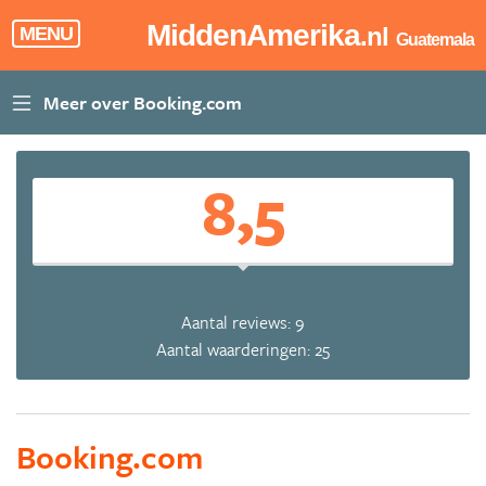
MiddenAmerika
.nl
MENU
Guatemala
8,5
Aantal reviews: 9
Aantal waarderingen: 25
Booking.com