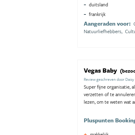
duitsland
frankrijk
Aangeraden voor:
Natuurliefhebbers,
Cult
Vegas Baby
(bezoc
Review geschreven door Daisy
Super fijne organisatie, 
verzetten of te annulere
lezen, om te weten wat 
Pluspunten Bookin
makkelijk