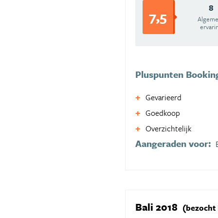
8
7,5
Algem
ervari
Pluspunten Bookin
Gevarieerd
Goedkoop
Overzichtelijk
Aangeraden voor:
Bali 2018
(bezocht i