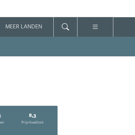
MEER LANDEN
3
8,3
oer
Prijs-kwaliteit