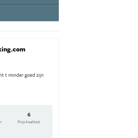
oking.com
cht t minder goed zijn
6
r
Prijs-kwaliteit