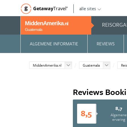
alle sites
Getaway
Travel
©
MiddenAmerika
REISORGA
.nl
Guatemala
ALGEMENE INFORMATIE
REVIEWS
MiddenAmerika.nl
Guatemala
Rei
Reviews Book
8,7
8,5
Algemene
ervaring