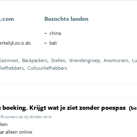
g.com
Bezochte landen
china
kelijk.zo.is als
bali
Gezinnen,
Backpackers,
Stellen,
Vriendengroep,
Avonturiers,
Lu
liefhebbers,
Cultuurliefhebbers
boeking. Krijgt wat je ziet zonder poespas
(be
Bruijnaers op 03 oktober 2019
ken.
ar alleen online.