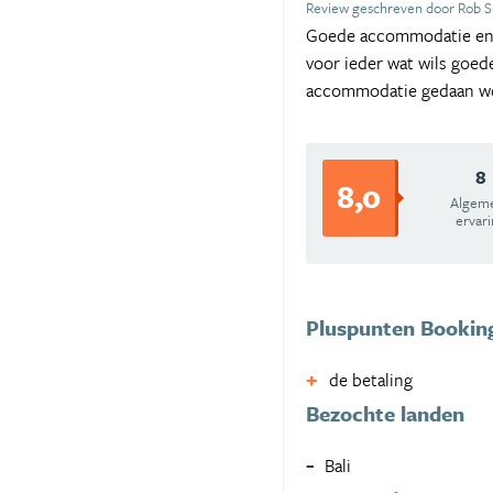
Review geschreven door Rob S
Goede accommodatie en pr
voor ieder wat wils goed
accommodatie gedaan w
8
8,0
Algem
ervar
Pluspunten Bookin
de betaling
Bezochte landen
Bali