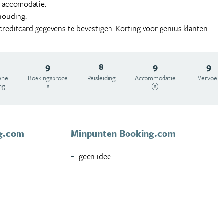
 accomodatie.
rhouding.
reditcard gegevens te bevestigen. Korting voor genius klanten
9
8
9
9
ene
Boekingsproce
Reisleiding
Accommodatie
Vervoe
ng
s
(s)
g.com
Minpunten Booking.com
geen idee