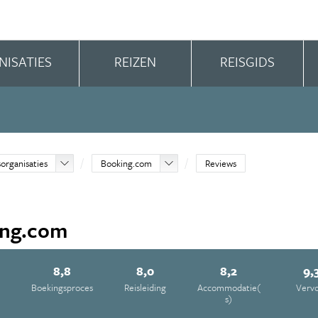
NISATIES
REIZEN
REISGIDS
sorganisaties
Booking.com
Reviews
ing.com
8,8
8,0
8,2
9,
Boekingsproces
Reisleiding
Accommodatie(
Verv
s)