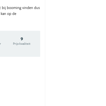
ht bij booming vinden dus
n kan op de
9
r
Prijs-kwaliteit