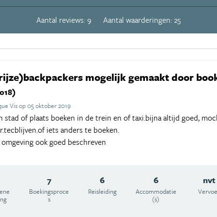
Aantal reviews: 9
Aantal waarderingen: 25
( grijze)backpackers mogelijk gemaakt door bo
2018)
ue Vis op 05 oktober 2019
stad of plaats boeken in de trein en of taxi.bijna altijd goed, mo
.tecblijven.of iets anders te boeken.
, omgeving ook goed beschreven
7
6
6
nvt
ene
Boekingsproce
Reisleiding
Accommodatie
Vervoe
ing
s
(s)