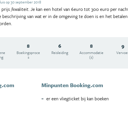
luis op 30 september 2018
ijs /kwaliteit. Je kan een hotel van 6euro tot 300 euro per nac
e beschrijving van wat er in de omgeving te doen is en het betale
orden.
8
6
8
9
ene
Boekingsproce
Reisleiding
Accommodatie
Vervoe
ing
s
(s)
g.com
Minpunten Booking.com
er een vliegticket bij kan boeken