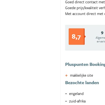
Goed direct contact met
Goede prijs/kwaliteit ve
Met account direct met c
9
8,7
Algem
ervari
Pluspunten Bookin
makkelijke site
Bezochte landen
engeland
zuid-afrika