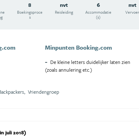
8
nvt
6
nvt
ene
Boekingsproce
Reisleiding
Accommodatie
Vervoe
ng
s
(s)
g.com
Minpunten Booking.com
De kleine letters duidelijker laten zien
(zoals annulering etc.)
Backpackers,
Vriendengroep
n juli 2018)