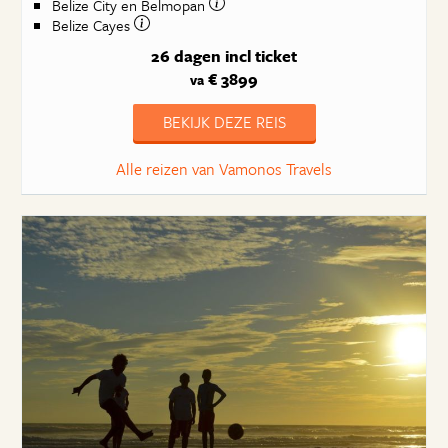
Belize City en Belmopan
Belize Cayes
26 dagen
incl ticket
€ 3899
va
BEKIJK DEZE REIS
Alle reizen van Vamonos Travels