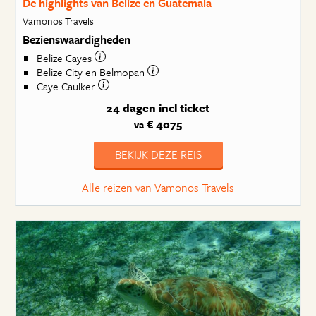
De highlights van Belize en Guatemala
Vamonos Travels
Bezienswaardigheden
Belize Cayes
Belize City en Belmopan
Caye Caulker
24 dagen
incl ticket
€ 4075
va
BEKIJK DEZE REIS
Alle reizen van Vamonos Travels