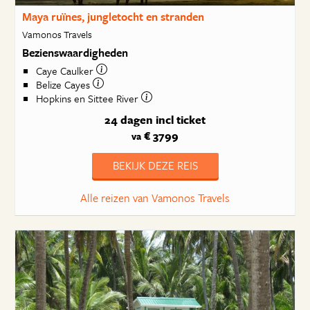
Maya ruïnes, jungletocht en stranden
Vamonos Travels
Bezienswaardigheden
Caye Caulker
Belize Cayes
Hopkins en Sittee River
24 dagen
incl ticket
€ 3799
va
BEKIJK DEZE REIS
Alle reizen van Vamonos Travels