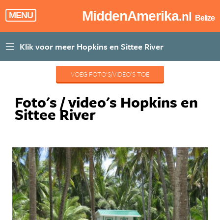
MiddenAmerika
.nl
MENU
Belize
VOEG FOTO'S/VIDEO'S TOE
Foto's / video's Hopkins en
Sittee River