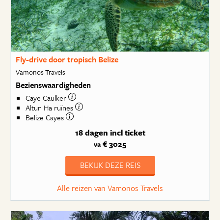
Fly-drive door tropisch Belize
Vamonos Travels
Bezienswaardigheden
Caye Caulker
Altun Ha ruïnes
Belize Cayes
18 dagen
incl ticket
€ 3025
va
BEKIJK DEZE REIS
Alle reizen van Vamonos Travels