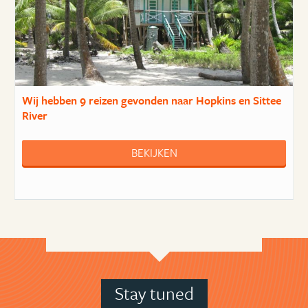
Wij hebben
9 reizen
gevonden naar Hopkins en Sittee
River
BEKIJKEN
Stay tuned