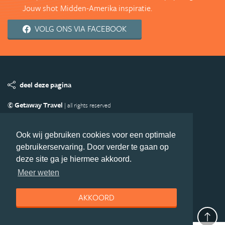
Jouw shot Midden-Amerika inspiratie.
VOLG ONS VIA FACEBOOK
deel deze pagina
© Getaway Travel
| all rights reserved
Adverteren
Handige Links
Algemene Voorwaarden
Copyright
Privacy statement
Disclaimer
Cookies
Ook wij gebruiken cookies voor een optimale
gebruikerservaring. Door verder te gaan op
Volg MiddenAmerika.nl
deze site ga je hiermee akkoord.
Nieuwsbrief
Facebook
Meer weten
AKKOORD