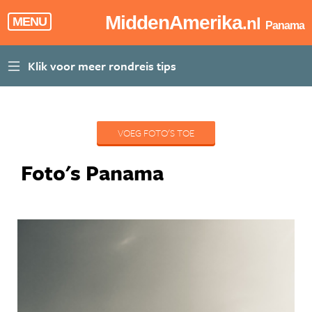
MiddenAmerika
.nl
MENU
Panama
VOEG FOTO'S TOE
Foto's Panama