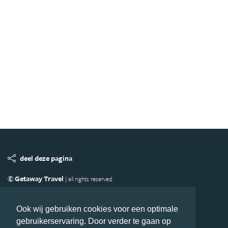
deel deze pagina
© Getaway Travel
| all rights reserved
Adverteren
Handige Links
Algemene Voorwaarden
Copyright
Privacy statement
Disclaimer
Cookies
Ook wij gebruiken cookies voor een optimale
gebruikerservaring. Door verder te gaan op
Volg MiddenAmerika.nl