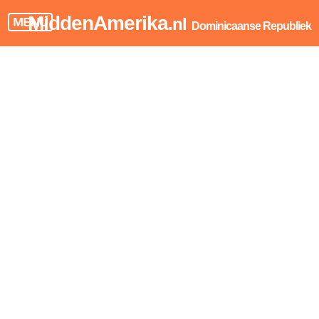
MiddenAmerika
.nl
MENU
Dominicaanse Republiek