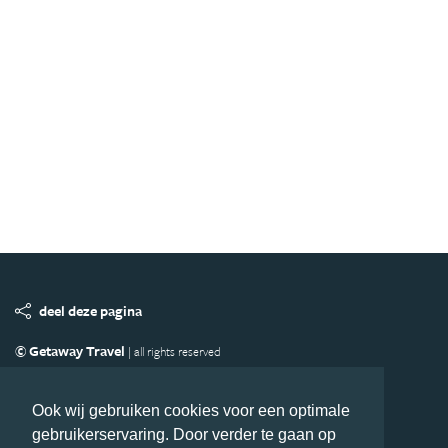
deel deze pagina
© Getaway Travel
| all rights reserved
Adverteren
Handige Links
Algemene Voorwaarden
Copyright
Privacy statement
Disclaimer
Cookies
Ook wij gebruiken cookies voor een optimale
gebruikerservaring. Door verder te gaan op
Volg MiddenAmerika.nl