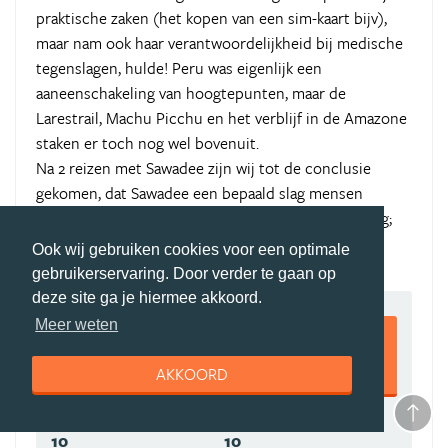
praktische zaken (het kopen van een sim-kaart bijv),
maar nam ook haar verantwoordelijkheid bij medische
tegenslagen, hulde! Peru was eigenlijk een
aaneenschakeling van hoogtepunten, maar de
Larestrail, Machu Picchu en het verblijf in de Amazone
staken er toch nog wel bovenuit.
Na 2 reizen met Sawadee zijn wij tot de conclusie
gekomen, dat Sawadee een bepaald slag mensen
aantrekt met allemaal zo'n beetje dezelfde instelling;
en wij voelen ons daarbij prima.......
Ook wij gebruiken cookies voor een optimale
gebruikerservaring. Door verder te gaan op
deze site ga je hiermee akkoord.
9,5
Meer weten
AKKOORD
10
10