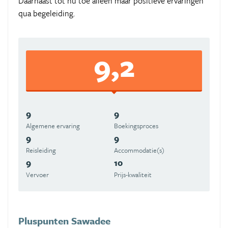
Daarnaast tot nu toe alleen maar positieve ervaringen
qua begeleiding.
9,2
9
9
Algemene ervaring
Boekingsproces
9
9
Reisleiding
Accommodatie(s)
9
10
Vervoer
Prijs-kwaliteit
Pluspunten Sawadee