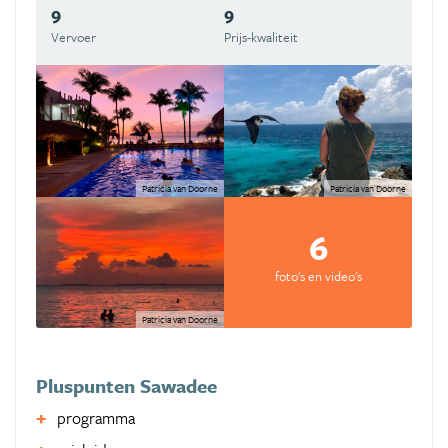
9
9
Vervoer
Prijs-kwaliteit
Patricia van Doorne
Patricia van Doorne
6
foto's en video's
Patricia van Doorne
Pluspunten Sawadee
programma