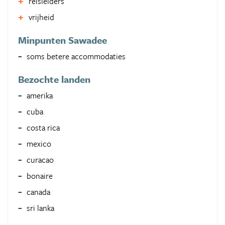
reisleiders
vrijheid
Minpunten Sawadee
soms betere accommodaties
Bezochte landen
amerika
cuba
costa rica
mexico
curacao
bonaire
canada
sri lanka