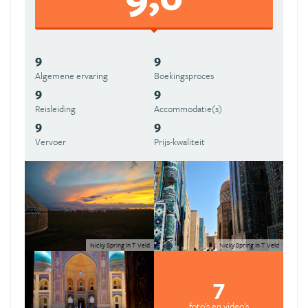
9
9
Algemene ervaring
Boekingsproces
9
9
Reisleiding
Accommodatie(s)
9
9
Vervoer
Prijs-kwaliteit
Nicky Spring In T Veld
Nicky Spring In T Veld
7
foto's en video's