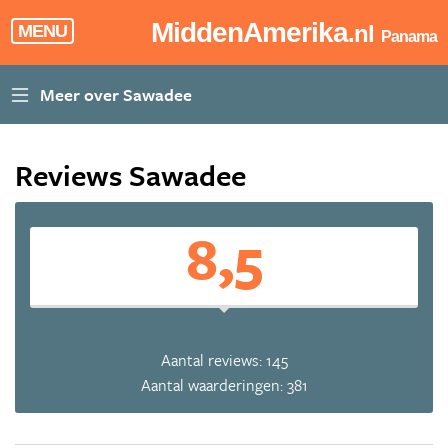
MiddenAmerika
.nl
MENU
Panama
Reviews Sawadee
8,5
Aantal reviews: 145
Aantal waarderingen: 381