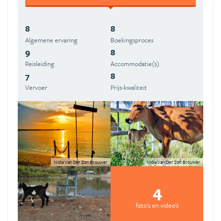
8
8
Algemene ervaring
Boekingsproces
9
8
Reisleiding
Accommodatie(s)
7
8
Vervoer
Prijs-kwaliteit
Nidia Van Der Zon Brouwer
Nidia Van Der Zon Brouwer
4
foto's en video's