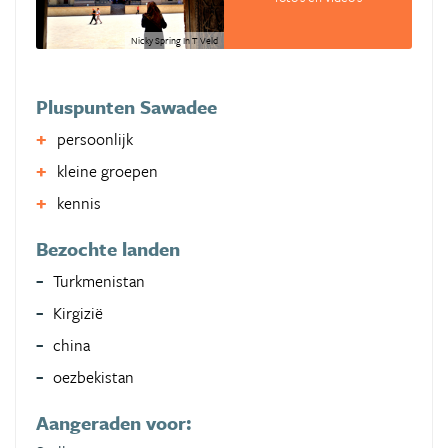
Nicky Spring In T Veld
Pluspunten Sawadee
persoonlijk
kleine groepen
kennis
Bezochte landen
Turkmenistan
Kirgizië
china
oezbekistan
Aangeraden voor: