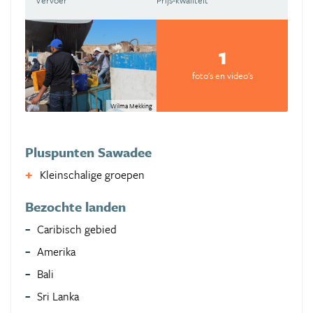
Vervoer
Prijs-kwaliteit
1
foto's en video's
Wilma Mekking
Pluspunten Sawadee
Kleinschalige groepen
Bezochte landen
Caribisch gebied
Amerika
Bali
Sri Lanka