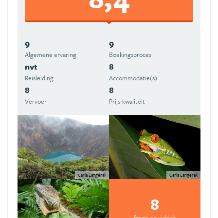
9
9
Algemene ervaring
Boekingsproces
nvt
8
Reisleiding
Accommodatie(s)
8
8
Vervoer
Prijs-kwaliteit
Carla Langerak
Carla Langerak
8
foto's en video's