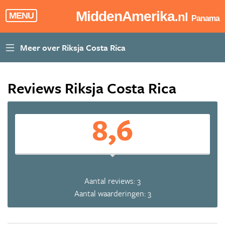
MiddenAmerika
.nl
MENU
Panama
Reviews Riksja Costa Rica
8,6
Aantal reviews: 3
Aantal waarderingen: 3