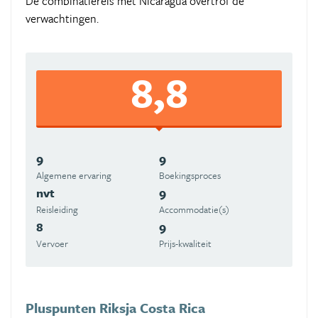
De combinatiereis met Nicaragua overtrof de
verwachtingen.
8,8
9
9
Algemene ervaring
Boekingsproces
nvt
9
Reisleiding
Accommodatie(s)
8
9
Vervoer
Prijs-kwaliteit
Pluspunten Riksja Costa Rica