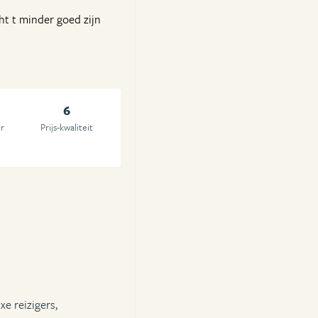
cht t minder goed zijn
6
r
Prijs-kwaliteit
xe reizigers,