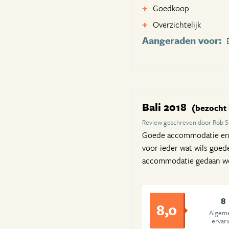
Goedkoop
Overzichtelijk
Aangeraden voor:
Bali 2018
(bezocht i
Review geschreven door Rob S
Goede accommodatie en pr
voor ieder wat wils goed
accommodatie gedaan w
8
8,0
Algem
ervar