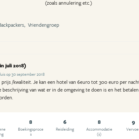
(zoals annulering etc.)
Backpackers,
Vriendengroep
n juli 2018)
luis op 30 september 2018
ijs /kwaliteit. Je kan een hotel van 6euro tot 300 euro per nac
e beschrijving van wat er in de omgeving te doen is en het betale
orden.
8
6
8
9
ene
Boekingsproce
Reisleiding
Accommodatie
Vervoe
ing
s
(s)