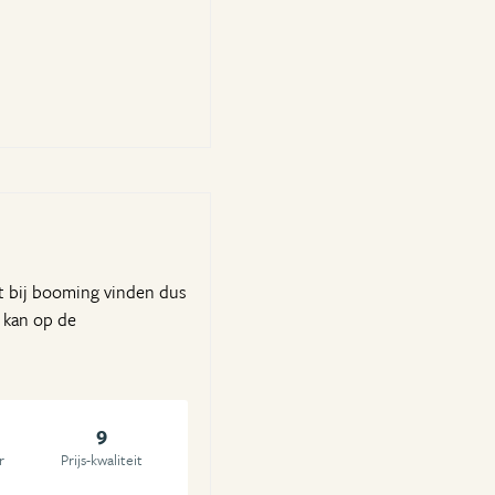
ht bij booming vinden dus
n kan op de
9
r
Prijs-kwaliteit