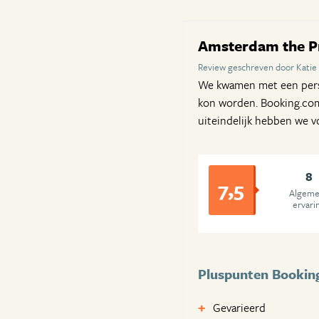
Amsterdam the Pr
Review geschreven door Katie
We kwamen met een perso
kon worden. Booking.com 
uiteindelijk hebben we v
8
7,5
Algem
ervari
Pluspunten Bookin
Gevarieerd