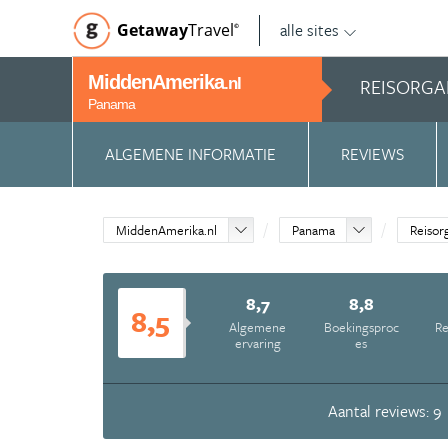
alle sites
Getaway
Travel
©
MiddenAmerika
REISORGA
.nl
Panama
ALGEMENE INFORMATIE
REVIEWS
MiddenAmerika.nl
Panama
Reisor
8,7
8,8
8,5
Algemene
Boekingsproc
Re
ervaring
es
Aantal reviews: 9