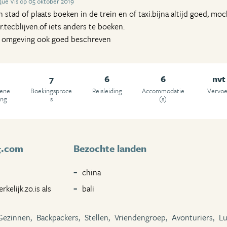
ue Vis op 05 oktober 2019
stad of plaats boeken in de trein en of taxi.bijna altijd goed, mo
.tecblijven.of iets anders te boeken.
, omgeving ook goed beschreven
7
6
6
nvt
ene
Boekingsproce
Reisleiding
Accommodatie
Vervoe
ing
s
(s)
g.com
Bezochte landen
china
kelijk.zo.is als
bali
Gezinnen,
Backpackers,
Stellen,
Vriendengroep,
Avonturiers,
Lu