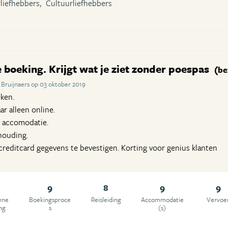
liefhebbers,
Cultuurliefhebbers
boeking. Krijgt wat je ziet zonder poespas
(be
Bruijnaers op 03 oktober 2019
ken.
ar alleen online.
 accomodatie.
rhouding.
reditcard gegevens te bevestigen. Korting voor genius klanten
9
8
9
9
ene
Boekingsproce
Reisleiding
Accommodatie
Vervoe
ng
s
(s)