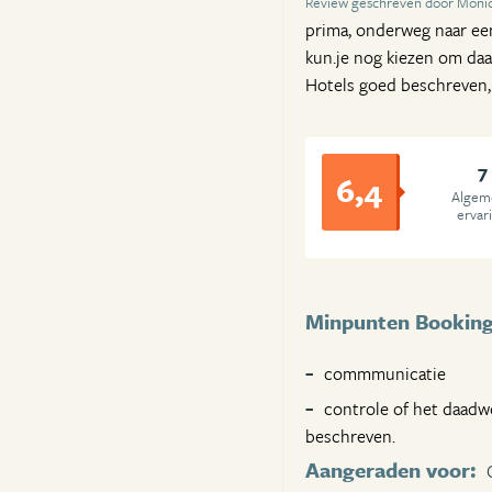
Review geschreven door Moniq
prima, onderweg naar een 
kun.je nog kiezen om daar
Hotels goed beschreven
7
6,4
Algem
ervar
Minpunten Bookin
commmunicatie
controle of het daadwer
beschreven.
Aangeraden voor: