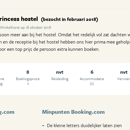
incess hostel
(bezocht in februari 2018)
 Winkelhorst op 18 oktober 2018
on meer aan bij het hostel. Omdat het redelijk vol zat dachten 
en de receptie bij het hostel hebben ons hier prima mee geholpe
oor een top prijs de persoon extra kunnen boeken.
8
nvt
6
nvt
ene
Boekingsproce
Reisleiding
Accommodatie
Vervoe
ng
s
(s)
g.com
Minpunten Booking.com
De kleine letters duidelijker laten zien