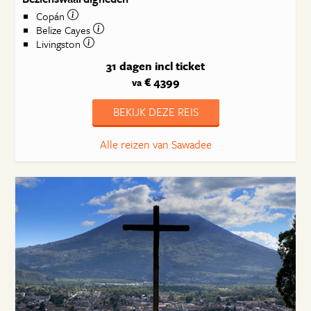
Copán
Belize Cayes
Livingston
31 dagen
incl ticket
€ 4399
va
BEKIJK DEZE REIS
Alle reizen van Sawadee