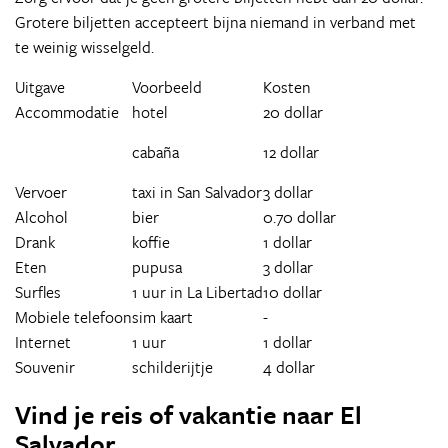
Grotere biljetten accepteert bijna niemand in verband met
te weinig wisselgeld.
Uitgave
Voorbeeld
Kosten
Accommodatie
hotel
20 dollar
cabaña
12 dollar
Vervoer
taxi in San Salvador
3 dollar
Alcohol
bier
0.70 dollar
Drank
koffie
1 dollar
Eten
pupusa
3 dollar
Surfles
1 uur in La Libertad
10 dollar
Mobiele telefoon
sim kaart
-
Internet
1 uur
1 dollar
Souvenir
schilderijtje
4 dollar
Vind je reis of vakantie naar El
Salvador