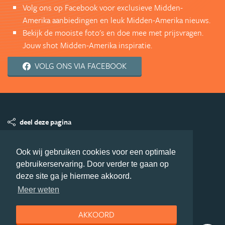
Volg ons op Facebook voor exclusieve Midden-
Amerika aanbiedingen en leuk Midden-Amerika nieuws.
Bekijk de mooiste foto's en doe mee met prijsvragen.
Jouw shot Midden-Amerika inspiratie.
VOLG ONS VIA FACEBOOK
deel deze pagina
© Getaway Travel
| all rights reserved
Ook wij gebruiken cookies voor een optimale
Adverteren
Handige Links
Algemene Voorwaarden
gebruikerservaring. Door verder te gaan op
Copyright
Privacy statement
Disclaimer
Cookies
deze site ga je hiermee akkoord.
Volg MiddenAmerika.nl
Meer weten
Nieuwsbrief
Facebook
AKKOORD