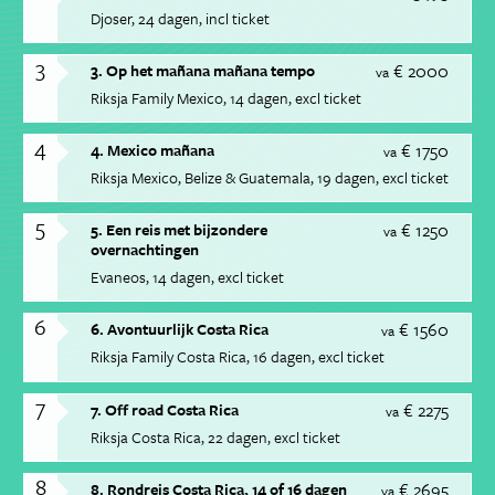
Djoser
24 dagen
incl ticket
3
€ 2000
3. Op het mañana mañana tempo
va
Riksja Family Mexico
14 dagen
excl ticket
4
€ 1750
4. Mexico mañana
va
Riksja Mexico, Belize & Guatemala
19 dagen
excl ticket
5
€ 1250
5. Een reis met bijzondere
va
overnachtingen
Evaneos
14 dagen
excl ticket
6
€ 1560
6. Avontuurlijk Costa Rica
va
Riksja Family Costa Rica
16 dagen
excl ticket
7
€ 2275
7. Off road Costa Rica
va
Riksja Costa Rica
22 dagen
excl ticket
8
€ 2695
8. Rondreis Costa Rica, 14 of 16 dagen
va