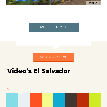
Tim De Vries
MEER FOTO'S
VOEG VIDEO'S TOE
Video's El Salvador