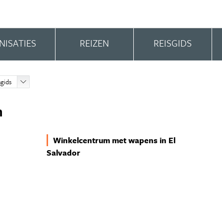
NISATIES
REIZEN
REISGIDS
sgids
n
Winkelcentrum met wapens in El
Salvador