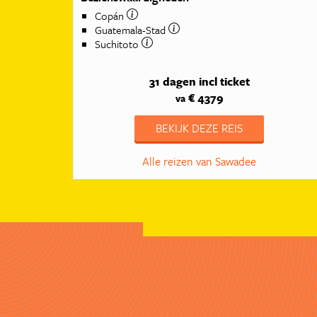
Copán
Guatemala-Stad
Suchitoto
31 dagen
incl ticket
€ 4379
va
BEKIJK DEZE REIS
Alle reizen van Sawadee