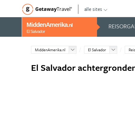
alle sites
Getaway
Travel
©
MiddenAmerika
REISORGA
.nl
El Salvador
MiddenAmerika.nl
El Salvador
Rei
El Salvador achtergronde