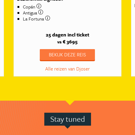
Copán
Antigua
La Fortuna
25 dagen
incl ticket
€ 3695
va
BEKIJK DEZE REIS
Alle reizen van Djoser
Stay tuned