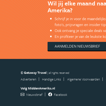
Wil jij elke maand na
Amerika?
Schrijf je in voor de maandelij
foto's, prijsvragen en insider tip
Ook ontvang je speciale deals v
En profiteer je van de leukste 
AANMELDEN NIEUWSBRIEF
© Getaway Travel
| all rights reserved
Adverteren
Handige Links
Algemene Voorwaarden
Volg MiddenAmerika.nl
Nieuwsbrief
Facebook