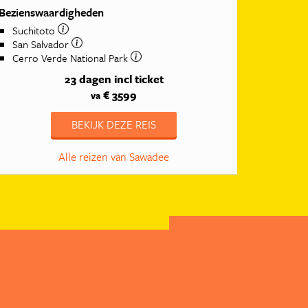
Bezienswaardigheden
Suchitoto
San Salvador
Cerro Verde National Park
23 dagen
incl ticket
€ 3599
va
BEKIJK DEZE REIS
Alle reizen van Sawadee