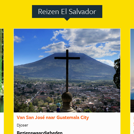
Reizen El Salvador
Van San José naar Guatemala City
Djoser
Bezienswaardigheden