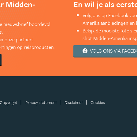
ar Midden-
En wil je als eers
Volg ons op Facebook voo
Amerika aanbiedingen en 
kse nieuwsbrief boordevol
Bekijk de mooiste foto's 
s.
shot Midden-Amerika inspi
an onze partners.
kortingen op reisproducten.
VOLG ONS VIA FACE
Copyright
Privacy statement
Disclaimer
Cookies