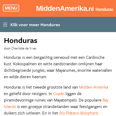
MiddenAmerika
.nl
MENU
Honduras
Honduras
door Charlotte de Vries
Honduras is een bergachtig oerwoud met een Caribische
kust. Kokospalmen en witte zandstranden omlijnen haar
dichtbegroeide jungles, waar Mayaruïnes, enorme watervallen
en wilde dieren heersen.
Honduras is het tweede grootste land van
Midden-Amerika
en geliefd door reizigers. In
Copán
liggen de
piramidevormige ruïnes van Mayatempels. De populaire
Bay
Islands
is een groepje strandeilanden waar feestgangers en
duikers zich uitleven. En in het
Río Plátano Biosphere