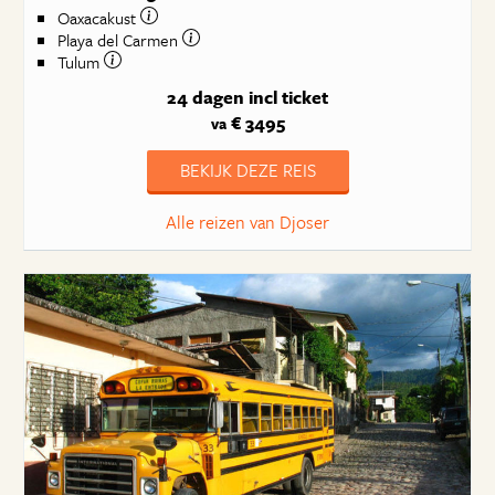
Oaxacakust
Playa del Carmen
Tulum
24 dagen
incl ticket
€ 3495
va
BEKIJK DEZE REIS
Alle reizen van Djoser