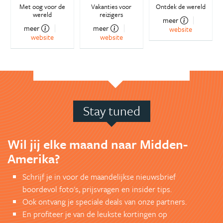
Met oog voor de
Vakanties voor
Ontdek de wereld
wereld
reizigers
meer
meer
meer
website
website
website
Stay tuned
Wil jij elke maand naar Midden-
Amerika?
Schrijf je in voor de maandelijkse nieuwsbrief
boordevol foto's, prijsvragen en insider tips.
Ook ontvang je speciale deals van onze partners.
En profiteer je van de leukste kortingen op