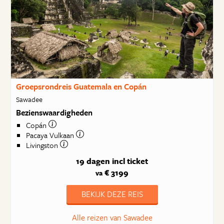
Groepsrondreis Guatemala en Copán
Sawadee
Bezienswaardigheden
Copán
Pacaya Vulkaan
Livingston
19 dagen
incl ticket
€ 3199
va
BEKIJK DEZE REIS
Alle reizen van Sawadee