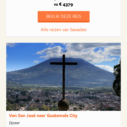
€ 4379
va
BEKIJK DEZE REIS
Alle reizen van Sawadee
Van San José naar Guatemala City
Djoser