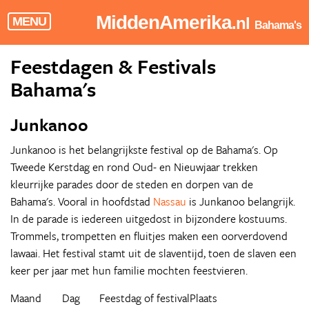
MiddenAmerika
.nl
MENU
Bahama's
Feestdagen & Festivals
Bahama's
Junkanoo
Junkanoo is het belangrijkste festival op de Bahama's. Op
Tweede Kerstdag en rond Oud- en Nieuwjaar trekken
kleurrijke parades door de steden en dorpen van de
Bahama's. Vooral in hoofdstad
Nassau
is Junkanoo belangrijk.
In de parade is iedereen uitgedost in bijzondere kostuums.
Trommels, trompetten en fluitjes maken een oorverdovend
lawaai. Het festival stamt uit de slaventijd, toen de slaven een
keer per jaar met hun familie mochten feestvieren.
Maand
Dag
Feestdag of festival
Plaats