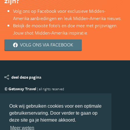
zijn?
Volg ons op Facebook voor exclusieve Midden-
Amerika aanbiedingen en leuk Midden-Amerika nieuws.
Bekijk de mooiste foto's en doe mee met prijsvragen.
Jouw shot Midden-Amerika inspiratie.
VOLG ONS VIA FACEBOOK
deel deze pagina
© Getaway Travel
| all rights reserved
Adverteren
Handige Links
Algemene Voorwaarden
Copyright
Privacy statement
Disclaimer
Cookies
Ook wij gebruiken cookies voor een optimale
gebruikerservaring. Door verder te gaan op
Volg MiddenAmerika.nl
deze site ga je hiermee akkoord.
Nieuwsbrief
Facebook
Meer weten