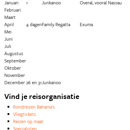
Januari
1
Junkanoo
Overal, vooral Nassau
Februari
Maart
April
4 dagen
Family Regatta
Exuma
Mei
Juni
Juli
Augustus
September
Oktober
November
December
26 en 31
Junkanoo
Vind je reisorganisatie
Rondreizen Bahama's
Vliegtickets
Reizen op maat
Specialisten