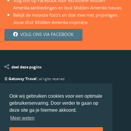
Volg ons op Facebook voor exclusieve Midden-
Amerika aanbiedingen en leuk Midden-Amerika nieuws.
Bekijk de mooiste foto's en doe mee met prijsvragen.
Jouw shot Midden-Amerika inspiratie.
VOLG ONS VIA FACEBOOK
deel deze pagina
© Getaway Travel
| all rights reserved
Adverteren
Handige Links
Algemene Voorwaarden
Copyright
Privacy statement
Disclaimer
Cookies
Ook wij gebruiken cookies voor een optimale
gebruikerservaring. Door verder te gaan op
Volg MiddenAmerika.nl
deze site ga je hiermee akkoord.
Nieuwsbrief
Facebook
Meer weten