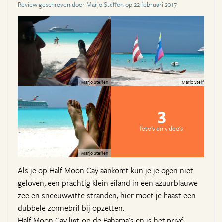
Review geschreven door Marjo Steffen op 22 februari 2017
Marjo Steffen
Marjo Steffen
3
foto's en video's
Marjo Steffen
Als je op Half Moon Cay aankomt kun je je ogen niet
geloven, een prachtig klein eiland in een azuurblauwe
zee en sneeuwwitte stranden, hier moet je haast een
dubbele zonnebril bij opzetten.
Half Moon Cay ligt op de Bahama's en is het privé-