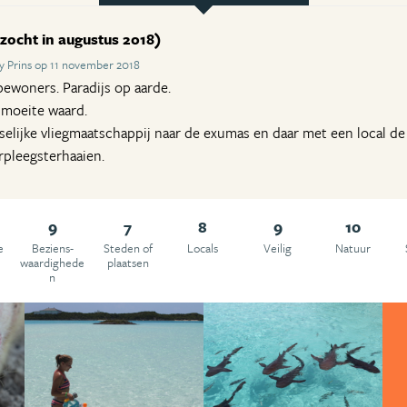
zocht in augustus 2018)
 Prins op 11 november 2018
 bewoners. Paradijs op aarde.
e moeite waard.
selijke vliegmaatschappij naar de exumas en daar met een local de
rpleegsterhaaien.
9
7
8
9
10
e
Beziens­
Steden of
Locals
Veilig
Natuur
waardighede
plaatsen
n