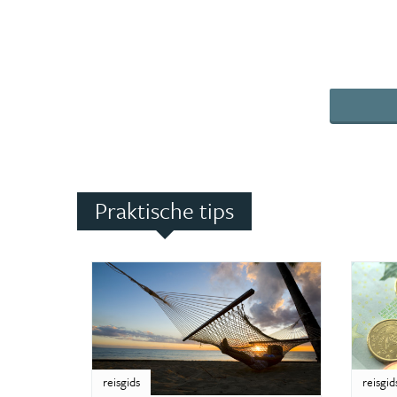
Praktische tips
reisgids
reisgid