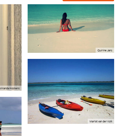
Quirine Jans
Miranda Hoskens
Marlot van der Kolk