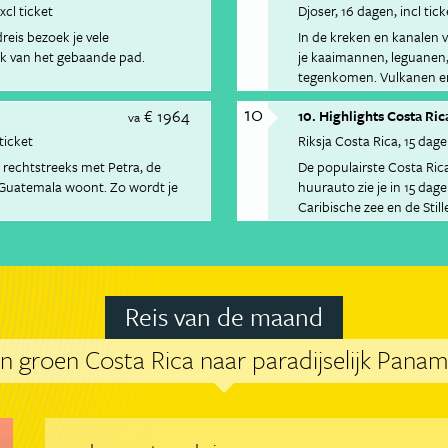
xcl ticket
Djoser
16 dagen
incl tick
reis bezoek je vele
In de kreken en kanalen 
k van het gebaande pad.
je kaaimannen, leguanen
tegenkomen. Vulkanen en 
in Rincón de la Vieja Nati
10
€ 1964
10. Highlights Costa Ric
va
 ticket
Riksja Costa Rica
15 dag
rechtstreeks met Petra, de
De populairste Costa Rica
n Guatemala woont. Zo wordt je
huurauto zie je in 15 dag
Caribische zee en de Stil
Reis van de maand
an groen Costa Rica naar paradijselijk Pana