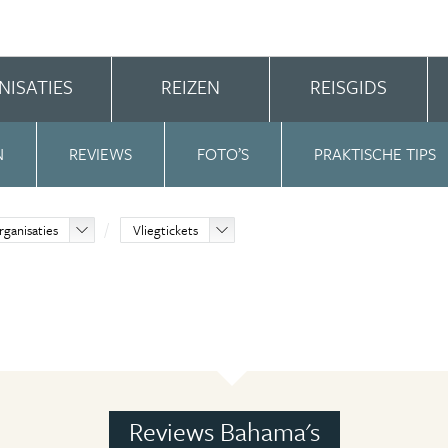
NISATIES
REIZEN
REISGIDS
N
REVIEWS
FOTO’S
PRAKTISCHE TIPS
rganisaties
Vliegtickets
Reviews Bahama's