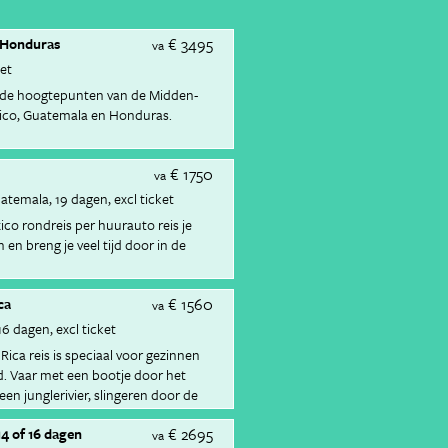
€ 3495
 Honduras
va
ket
 de hoogtepunten van de Midden-
ico, Guatemala en Honduras.
€ 1750
va
Guatemala
19 dagen
excl ticket
co rondreis per huurauto reis je
 en breng je veel tijd door in de
€ 1560
ca
va
16 dagen
excl ticket
Rica reis is speciaal voor gezinnen
. Vaar met een bootje door het
en junglerivier, slingeren door de
en aan de kust.
€ 2695
14 of 16 dagen
va