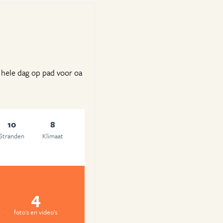
 hele dag op pad voor oa
10
8
Stranden
Klimaat
4
foto's en video's