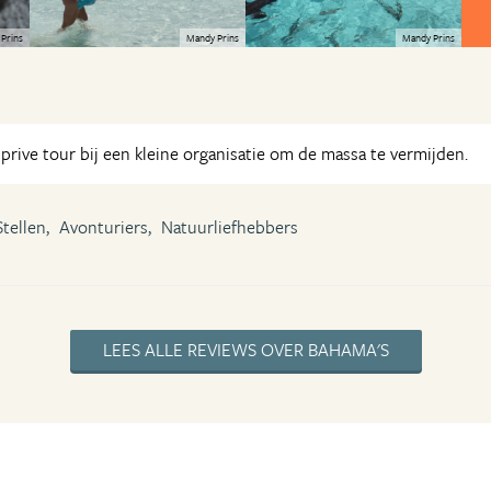
Prins
Mandy Prins
Mandy Prins
rive tour bij een kleine organisatie om de massa te vermijden.
Stellen,
Avonturiers,
Natuurliefhebbers
LEES ALLE REVIEWS OVER BAHAMA'S