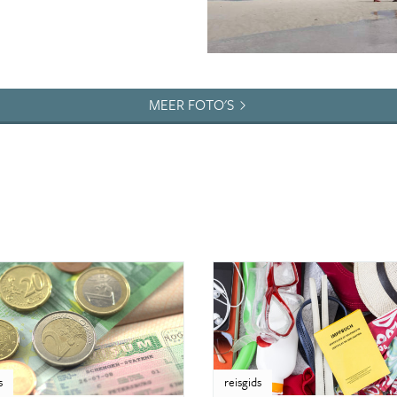
MEER FOTO'S
s
reisgids