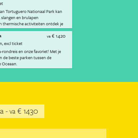
et
van Tortuguero Nationaal Park kan
, slangen en brulapen
thermische activiteiten ontdek je
onaal Park.
€ 1420
a
va
en
excl ticket
-rondreis en onze favoriet! Met je
en de beste parken tussen de
le Oceaan.
ma -
€ 1430
va