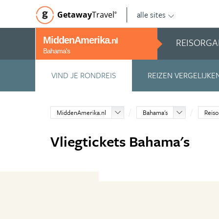
alle sites
Getaway
Travel
©
MiddenAmerika
REISORGA
.nl
Bahama's
VIND JE RONDREIS
REIZEN VERGELIJKE
MiddenAmerika.nl
Bahama's
Reiso
Vliegtickets Bahama's