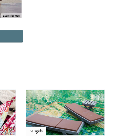
Luan Kleeman
reisgids