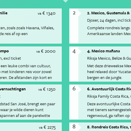
2
€ 1340
milie
2. Mexico, Guatemala &
va
Djoser
24 dagen
incl tic
n, zoals zoals Havana, Viñales,
Complete rondreis langs
de reis af op een
Amerikaanse landen Mex
4
€ 2000
tempo
4. Mexico mañana
va
n
excl ticket
Riksja Mexico, Belize & 
 een leuke combi van cultuur,
Met deze drieweekse Mexi
 met kinderen reis voor zowel
heel relaxed door Yucatan
ren. De afstanden zijn kort en
bergen en de jungle.
6
€ 1250
overnachtingen
6. Avontuurlijk Costa Ri
va
t
Riksja Family Costa Rica
dstad San José, brengt een paar
Deze avontuurlijke Costa 
 waar je wilde dieren kunt
met tieners samengesteld
ntspannen af aan de parelwitte
regenwoud, ga raften op e
boomtoppen en leer surf
8
€ 2275
8. Rondreis Costa Rica, 
va