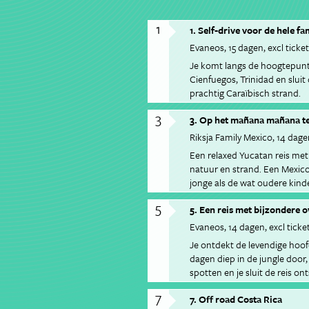
1
1. Self-drive voor de hele fa
Evaneos
15 dagen
excl ticket
Je komt langs de hoogtepunte
Cienfuegos, Trinidad en sluit 
prachtig Caraïbisch strand.
3
3. Op het mañana mañana 
Riksja Family Mexico
14 dage
Een relaxed Yucatan reis met
natuur en strand. Een Mexico
jonge als de wat oudere kinde
je reist op een rustig tempo.
5
5. Een reis met bijzondere 
Evaneos
14 dagen
excl ticke
Je ontdekt de levendige hoof
dagen diep in de jungle door,
spotten en je sluit de reis o
stranden.
7
7. Off road Costa Rica