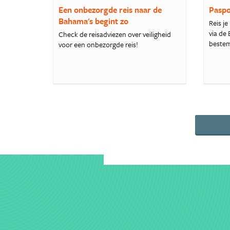
Een onbezorgde reis naar de
Paspo
Bahama's begint zo
Reis j
via de
Check de reisadviezen over veiligheid
bestem
voor een onbezorgde reis!