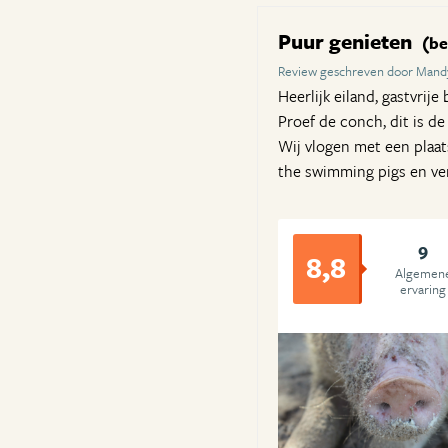
Puur genieten
(be
Review geschreven door Mandy
Heerlijk eiland, gastvrije
Proef de conch, dit is d
Wij vlogen met een plaat
the swimming pigs en ve
9
8,8
Algemen
ervaring