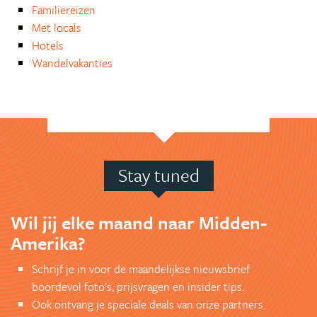
Familiereizen
Met locals
Hotels
Wandelvakanties
Stay tuned
Wil jij elke maand naar Midden-
Amerika?
Schrijf je in voor de maandelijkse nieuwsbrief
boordevol foto's, prijsvragen en insider tips.
Ook ontvang je speciale deals van onze partners.