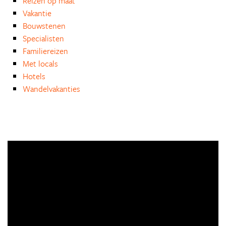
Reizen op maat
Vakantie
Bouwstenen
Specialisten
Familiereizen
Met locals
Hotels
Wandelvakanties