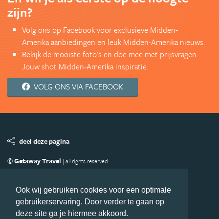
zijn?
Volg ons op Facebook voor exclusieve Midden-
Amerika aanbiedingen en leuk Midden-Amerika nieuws.
Bekijk de mooiste foto's en doe mee met prijsvragen.
Jouw shot Midden-Amerika inspiratie.
VOLG ONS VIA FACEBOOK
deel deze pagina
© Getaway Travel
| all rights reserved
Adverteren
Handige Links
Algemene Voorwaarden
Copyright
Privacy statement
Disclaimer
Cookies
Ook wij gebruiken cookies voor een optimale
gebruikerservaring. Door verder te gaan op
Volg MiddenAmerika.nl
deze site ga je hiermee akkoord.
Nieuwsbrief
Facebook