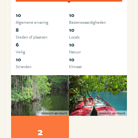
10
10
Algemene ervaring
Beziens­waardigheden
8
10
Steden of plaatsen
Locals
6
10
Veilig
Natuur
10
10
Stranden
Klimaat
Minousch van Mourik
Minousch van Mourik
2