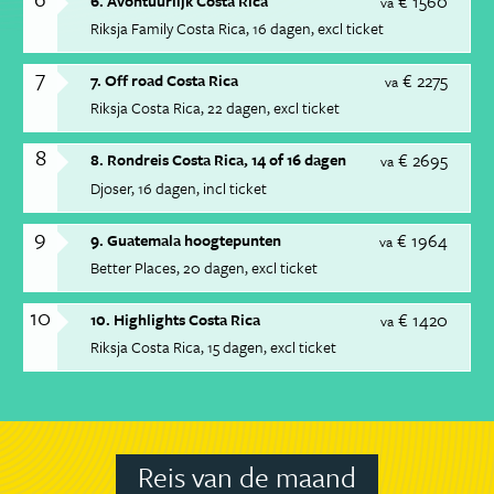
€ 1560
6. Avontuurlijk Costa Rica
va
Riksja Family Costa Rica
16 dagen
excl ticket
7
€ 2275
7. Off road Costa Rica
va
Riksja Costa Rica
22 dagen
excl ticket
8
€ 2695
8. Rondreis Costa Rica, 14 of 16 dagen
va
Djoser
16 dagen
incl ticket
9
€ 1964
9. Guatemala hoogtepunten
va
Better Places
20 dagen
excl ticket
10
€ 1420
10. Highlights Costa Rica
va
Riksja Costa Rica
15 dagen
excl ticket
Reis van de maand