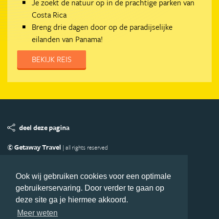
Je zoekt de natuur op in de prachtige parken van
Costa Rica
Breng drie dagen door op de paradijselijke
eilanden van Panama!
BEKIJK REIS
deel deze pagina
© Getaway Travel
| all rights reserved
Adverteren
Handige Links
Algemene Voorwaarden
Copyright
Privacy statement
Disclaimer
Cookies
Ook wij gebruiken cookies voor een optimale
gebruikerservaring. Door verder te gaan op
Volg MiddenAmerika.nl
deze site ga je hiermee akkoord.
Nieuwsbrief
Facebook
Meer weten