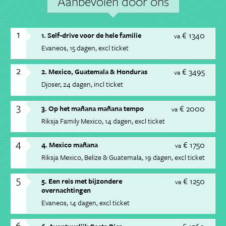
Aanbevolen door ons
1
€ 1340
1. Self-drive voor de hele familie
va
Evaneos
15 dagen
excl ticket
2
€ 3495
2. Mexico, Guatemala & Honduras
va
Djoser
24 dagen
incl ticket
3
€ 2000
3. Op het mañana mañana tempo
va
Riksja Family Mexico
14 dagen
excl ticket
4
€ 1750
4. Mexico mañana
va
Riksja Mexico, Belize & Guatemala
19 dagen
excl ticket
5
€ 1250
5. Een reis met bijzondere
va
overnachtingen
Evaneos
14 dagen
excl ticket
6