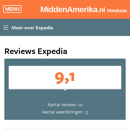
MiddenAmerika
.nl
MENU
Honduras
Reviews Expedia
9,1
Aantal reviews: 10
Aantal waarderingen: 13