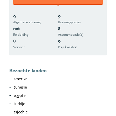
9
9
Algemene ervaring
Boekingsproces
nvt
8
Reisleiding
Accommodatie(s)
8
9
Vervoer
Prijs-kwaliteit
Bezochte landen
amerika
tunesie
egypte
turkije
tsjechie