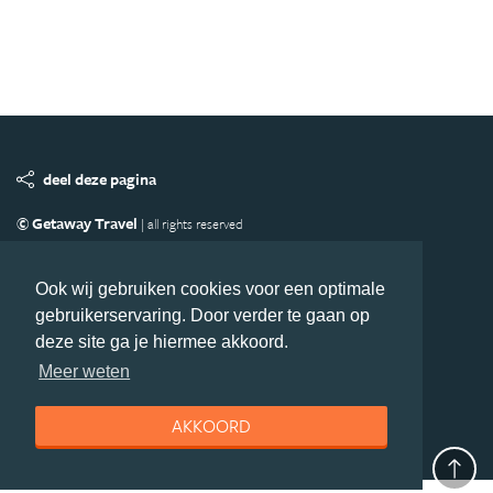
deel deze pagina
© Getaway Travel
| all rights reserved
Adverteren
Handige Links
Algemene Voorwaarden
Copyright
Privacy statement
Disclaimer
Cookies
Ook wij gebruiken cookies voor een optimale
gebruikerservaring. Door verder te gaan op
Volg MiddenAmerika.nl
deze site ga je hiermee akkoord.
Nieuwsbrief
Facebook
Meer weten
AKKOORD