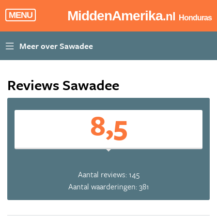
MiddenAmerika
.nl
MENU
Honduras
Reviews Sawadee
8,5
Aantal reviews: 145
Aantal waarderingen: 381