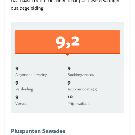
Daarnaast tot nu toe alleen maar positieve ervaringen
qua begeleiding.
9,2
9
9
Algemene ervaring
Boekingsproces
9
9
Reisleiding
Accommodatie(s)
9
10
Vervoer
Prijs-kwaliteit
Pluspunten Sawadee