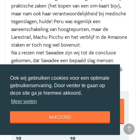
praktische zaken (het kopen van een sim-kaart bijv),
maar nam ook haar verantwoordelijkheid bij medische
tegenslagen, hulde! Peru was eigenlijk een
aaneenschakeling van hoogtepunten, maar de
Larestrail, Machu Picchu en het verblijf in de Amazone
staken er toch nog wel bovenuit.
Na 2 reizen met Sawadee zijn wij tot de conclusie
gekomen, dat Sawadee een bepaald slag mensen
aantrekt met allemaal zo'n beetje dezelfde instelling;
en wij voelen ons daarbij prima.......
Ook wij gebruiken cookies voor een optimale
gebruikerservaring. Door verder te gaan op
deze site ga je hiermee akkoord.
9,5
Meer weten
AKKOORD
10
10