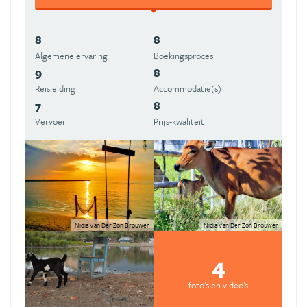
8
8
Algemene ervaring
Boekingsproces
9
8
Reisleiding
Accommodatie(s)
7
8
Vervoer
Prijs-kwaliteit
Nidia Van Der Zon Brouwer
Nidia Van Der Zon Brouwer
4
foto's en video's