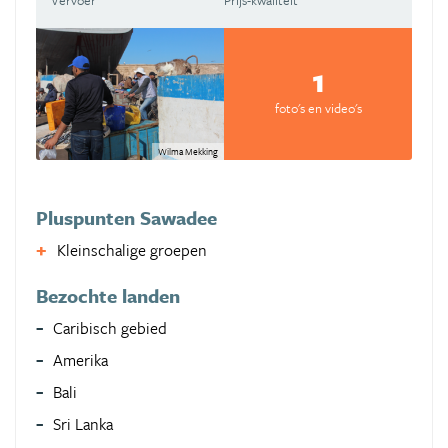
Vervoer
Prijs-kwaliteit
1
foto's en video's
Wilma Mekking
Pluspunten Sawadee
Kleinschalige groepen
Bezochte landen
Caribisch gebied
Amerika
Bali
Sri Lanka