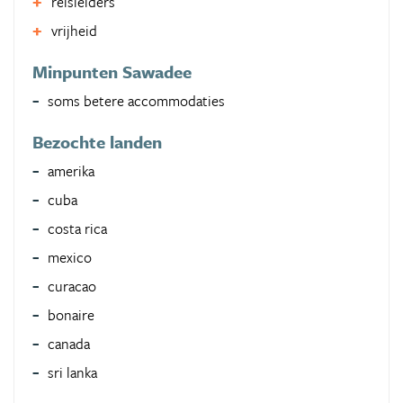
reisleiders
vrijheid
Minpunten Sawadee
soms betere accommodaties
Bezochte landen
amerika
cuba
costa rica
mexico
curacao
bonaire
canada
sri lanka