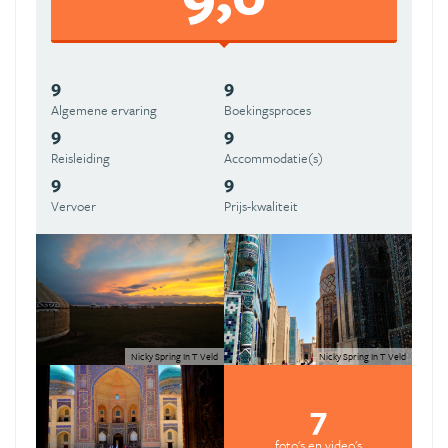
9
9
Algemene ervaring
Boekingsproces
9
9
Reisleiding
Accommodatie(s)
9
9
Vervoer
Prijs-kwaliteit
Nicky Spring In T Veld
Nicky Spring In T Veld
7
foto's en video's