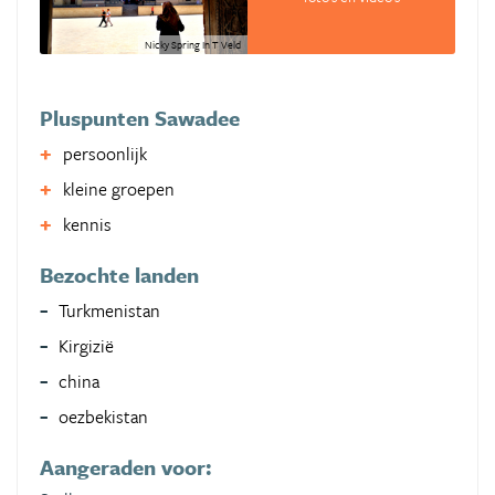
Nicky Spring In T Veld
Pluspunten Sawadee
persoonlijk
kleine groepen
kennis
Bezochte landen
Turkmenistan
Kirgizië
china
oezbekistan
Aangeraden voor: