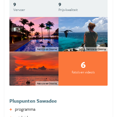
9
9
Vervoer
Prijs-kwaliteit
Patricia van Doorne
Patricia van Doorne
6
foto's en video's
Patricia van Doorne
Pluspunten Sawadee
programma