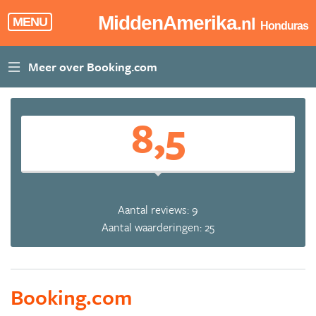
MiddenAmerika
.nl
MENU
Honduras
8,5
Aantal reviews: 9
Aantal waarderingen: 25
Booking.com