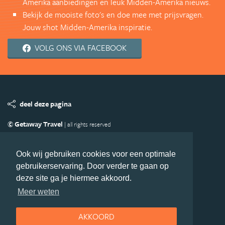
Amerika aanbiedingen en leuk Midden-Amerika nieuws.
Bekijk de mooiste foto's en doe mee met prijsvragen.
Jouw shot Midden-Amerika inspiratie.
VOLG ONS VIA FACEBOOK
deel deze pagina
© Getaway Travel
| all rights reserved
Adverteren
Handige Links
Algemene Voorwaarden
Copyright
Privacy statement
Disclaimer
Cookies
Ook wij gebruiken cookies voor een optimale
gebruikerservaring. Door verder te gaan op
Volg MiddenAmerika.nl
deze site ga je hiermee akkoord.
Nieuwsbrief
Facebook
Meer weten
AKKOORD