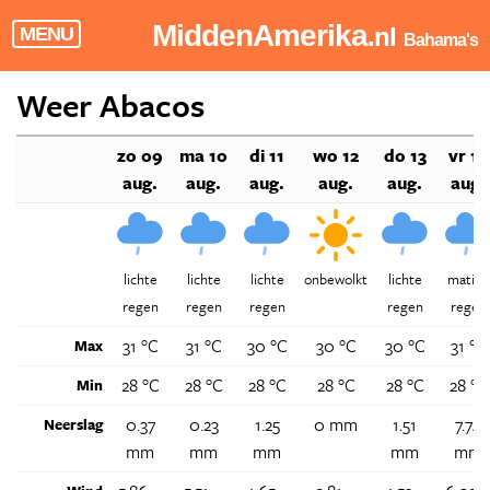
MiddenAmerika
.nl
MENU
Bahama's
Weer Abacos
zo 09
ma 10
di 11
wo 12
do 13
vr 14
aug.
aug.
aug.
aug.
aug.
aug.
lichte
lichte
lichte
onbewolkt
lichte
matige
regen
regen
regen
regen
regen
31 °C
31 °C
30 °C
30 °C
30 °C
31 °C
Max
28 °C
28 °C
28 °C
28 °C
28 °C
28 °C
Min
0.37
0.23
1.25
0 mm
1.51
7.74
Neerslag
mm
mm
mm
mm
mm