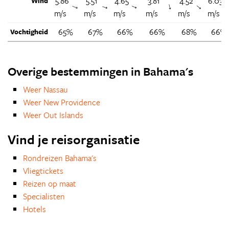
5.86
5.51
4.65
3.81
4.52
6.03
Wind
↑
↑
↑
↑
↑
m/s
m/s
m/s
m/s
m/s
m/s
65%
67%
66%
66%
68%
66%
Vochtigheid
Overige bestemmingen in Bahama's
Weer Nassau
Weer New Providence
Weer Out Islands
Vind je reisorganisatie
Rondreizen Bahama's
Vliegtickets
Reizen op maat
Specialisten
Hotels