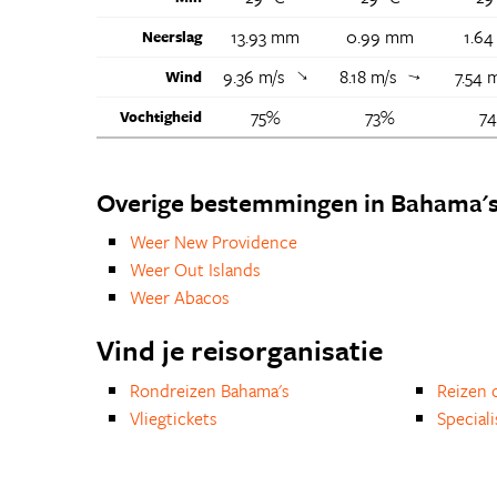
13.93 mm
0.99 mm
1.6
Neerslag
9.36 m/s
8.18 m/s
7.54 
↑
Wind
↑
75%
73%
7
Vochtigheid
Overige bestemmingen in Bahama'
Weer New Providence
Weer Out Islands
Weer Abacos
Vind je reisorganisatie
Rondreizen Bahama's
Reizen 
Vliegtickets
Special