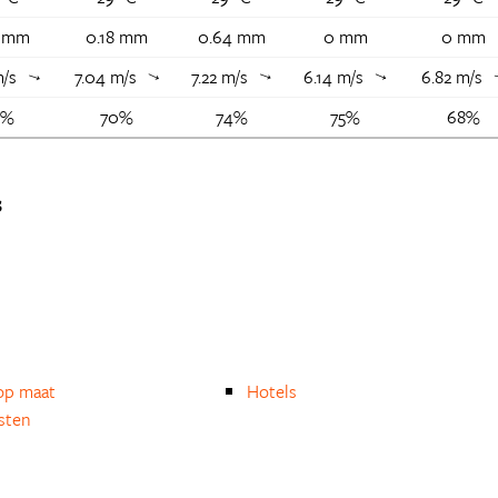
4 mm
0.18 mm
0.64 mm
0 mm
0 mm
m/s
7.04 m/s
7.22 m/s
6.14 m/s
6.82 m/s
↑
↑
↑
↑
4%
70%
74%
75%
68%
s
op maat
Hotels
isten