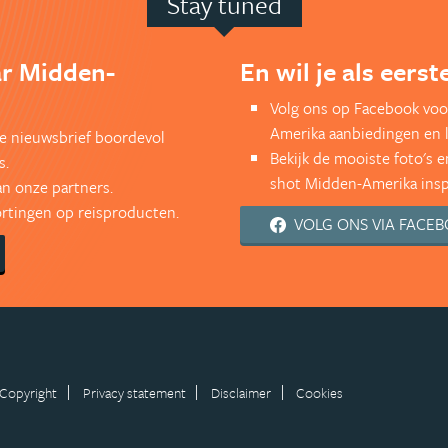
Stay tuned
ar Midden-
En wil je als eers
Volg ons op Facebook voo
Amerika aanbiedingen en 
kse nieuwsbrief boordevol
Bekijk de mooiste foto's 
s.
shot Midden-Amerika inspi
an onze partners.
kortingen op reisproducten.
VOLG ONS VIA FACE
Copyright
Privacy statement
Disclaimer
Cookies