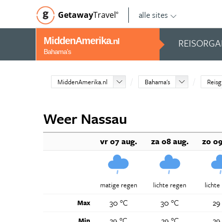
alle sites
Getaway
Travel
©
MiddenAmerika
REISORGA
.nl
Bahama's
MiddenAmerika.nl
Bahama's
Reisg
Weer Nassau
vr 07 aug.
za 08 aug.
zo 09
matige regen
lichte regen
lichte
30 °C
30 °C
29
Max
29 °C
29 °C
29
Min