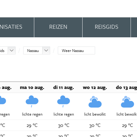
NISATIES
REIZEN
REISGIDS
ids
Nassau
Weer Nassau
 aug.
ma 10 aug.
di 11 aug.
wo 12 aug.
do 13 aug
 regen
lichte regen
lichte regen
licht bewolkt
licht bewolk
 °C
29 °C
30 °C
30 °C
29 °C
 °C
29 °C
29 °C
29 °C
29 °C