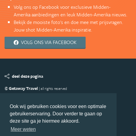
Volg ons op Facebook voor exclusieve Midden-
Amerika aanbiedingen en leuk Midden-Amerika nieuws.
Bekijk de mooiste foto's en doe mee met prijsvragen.
Jouw shot Midden-Amerika inspiratie.
VOLG ONS VIA FACEBOOK
deel deze pagina
© Getaway Travel
| all rights reserved
Adverteren
Handige Links
Algemene Voorwaarden
Copyright
Privacy statement
Disclaimer
Cookies
Ook wij gebruiken cookies voor een optimale
gebruikerservaring. Door verder te gaan op
Volg MiddenAmerika.nl
deze site ga je hiermee akkoord.
Nieuwsbrief
Facebook
Meer weten