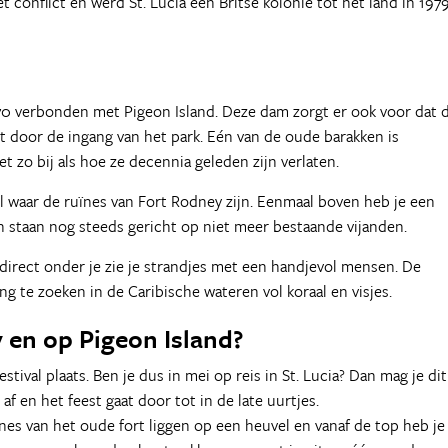
t conflict en werd St. Lucia een Britse kolonie tot het land in 197
970 verbonden met Pigeon Island. Deze dam zorgt er ook voor dat 
opt door de ingang van het park. Eén van de oude barakken is
 zo bij als hoe ze decennia geleden zijn verlaten.
 waar de ruïnes van Fort Rodney zijn. Eenmaal boven heb je een
n staan nog steeds gericht op niet meer bestaande vijanden.
direct onder je zie je strandjes met een handjevol mensen. De
ling te zoeken in de Caribische wateren vol koraal en visjes.
 en op Pigeon Island?
estival plaats. Ben je dus in mei op reis in St. Lucia? Dan mag je dit
af en het feest gaat door tot in de late uurtjes.
nes van het oude fort liggen op een heuvel en vanaf de top heb je