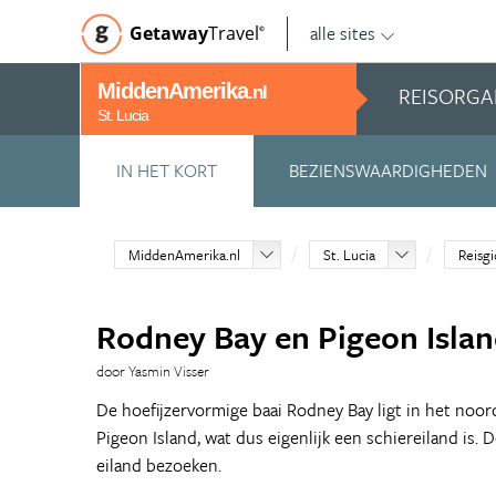
alle sites
Getaway
Travel
©
MiddenAmerika
REISORGA
.nl
St. Lucia
IN HET KORT
BEZIENSWAARDIGHEDEN
MiddenAmerika.nl
St. Lucia
Reisgi
Rodney Bay en Pigeon Isla
door Yasmin Visser
De hoefijzervormige baai Rodney Bay ligt in het noo
Pigeon Island, wat dus eigenlijk een schiereiland is. 
eiland bezoeken.