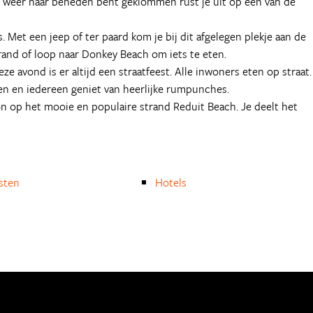
je weer naar beneden bent geklommen rust je uit op één van de
 Met een jeep of ter paard kom je bij dit afgelegen plekje aan de
rand of loop naar Donkey Beach om iets te eten.
eze avond is er altijd een straatfeest. Alle inwoners eten op straat.
ten en iedereen geniet van heerlijke rumpunches.
on op het mooie en populaire strand Reduit Beach. Je deelt het
isten
Hotels