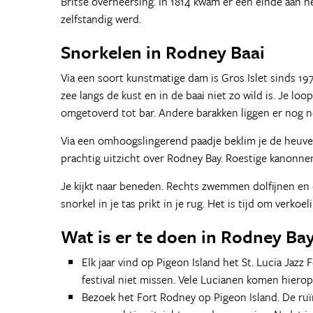
Britse overheersing. In 1814 kwam er een einde aan he
zelfstandig werd.
Snorkelen in Rodney Baai
Via een soort kunstmatige dam is Gros Islet sinds 1
zee langs de kust en in de baai niet zo wild is. Je lo
omgetoverd tot bar. Andere barakken liggen er nog net
Via een omhoogslingerend paadje beklim je de heuvel
prachtig uitzicht over Rodney Bay. Roestige kanonne
Je kijkt naar beneden. Rechts zwemmen dolfijnen en 
snorkel in je tas prikt in je rug. Het is tijd om verkoe
Wat is er te doen in Rodney Bay
Elk jaar vind op Pigeon Island het St. Lucia Jazz F
festival niet missen. Vele Lucianen komen hierop 
Bezoek het Fort Rodney op Pigeon Island. De ruï