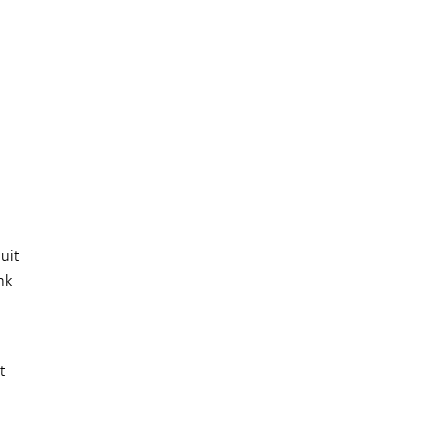
uit
nk
t