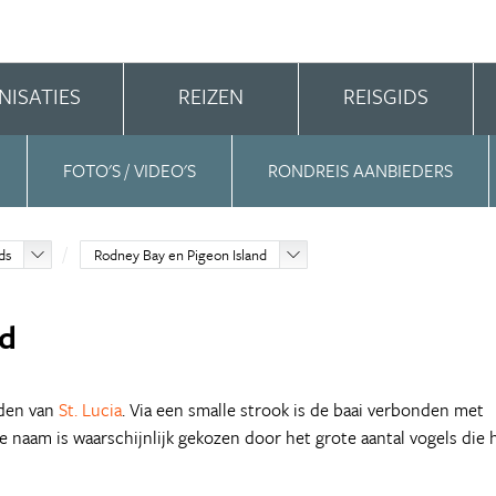
NISATIES
REIZEN
REISGIDS
FOTO'S / VIDEO'S
RONDREIS AANBIEDERS
ds
Rodney Bay en Pigeon Island
nd
rden van
St. Lucia
. Via een smalle strook is de baai verbonden met
De naam is waarschijnlijk gekozen door het grote aantal vogels die 