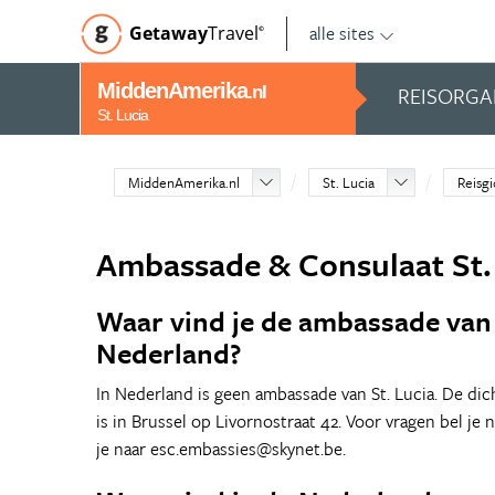
alle sites
Getaway
Travel
©
MiddenAmerika
REISORGA
.nl
St. Lucia
MiddenAmerika.nl
St. Lucia
Reisgi
Ambassade & Consulaat St.
Waar vind je de ambassade van 
Nederland?
In Nederland is geen ambassade van St. Lucia. De di
is in Brussel op Livornostraat 42. Voor vragen bel je n
je naar esc.embassies@skynet.be.