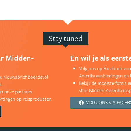
Stay tuned
ar Midden-
En wil je als eers
Volg ons op Facebook voo
Amerika aanbiedingen en 
kse nieuwsbrief boordevol
Bekijk de mooiste foto's 
s.
shot Midden-Amerika inspi
an onze partners.
kortingen op reisproducten.
VOLG ONS VIA FACE