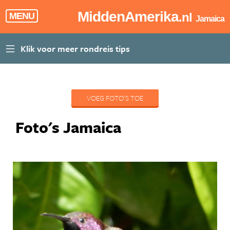
MiddenAmerika
.nl
MENU
Jamaica
VOEG FOTO'S TOE
Foto's Jamaica