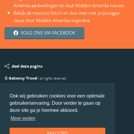
Amerika aanbiedingen en leuk Midden-Amerika nieuws.
Bekijk de mooiste foto's en doe mee met prijsvragen.
Jouw shot Midden-Amerika inspiratie.
VOLG ONS VIA FACEBOOK
deel deze pagina
© Getaway Travel
| all rights reserved
Adverteren
Handige Links
Algemene Voorwaarden
Copyright
Privacy statement
Disclaimer
Cookies
Ook wij gebruiken cookies voor een optimale
gebruikerservaring. Door verder te gaan op
Volg MiddenAmerika.nl
deze site ga je hiermee akkoord.
Nieuwsbrief
Facebook
Meer weten
AKKOORD