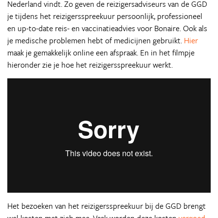
Nederland vindt. Zo geven de reizigersadviseurs van de GGD
je tijdens het reizigersspreekuur persoonlijk, professioneel
en up-to-date reis- en vaccinatieadvies voor Bonaire. Ook als
je medische problemen hebt of medicijnen gebruikt.
Hier
maak je gemakkelijk online een afspraak. En in het filmpje
hieronder zie je hoe het reizigersspreekuur werkt.
Het bezoeken van het reizigersspreekuur bij de GGD brengt