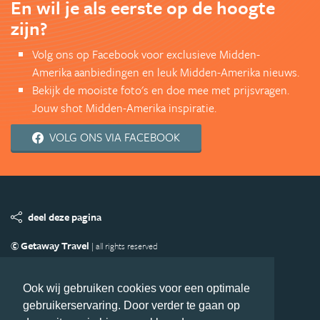
En wil je als eerste op de hoogte
zijn?
Volg ons op Facebook voor exclusieve Midden-
Amerika aanbiedingen en leuk Midden-Amerika nieuws.
Bekijk de mooiste foto's en doe mee met prijsvragen.
Jouw shot Midden-Amerika inspiratie.
VOLG ONS VIA FACEBOOK
deel deze pagina
© Getaway Travel
| all rights reserved
Adverteren
Handige Links
Algemene Voorwaarden
Copyright
Privacy statement
Disclaimer
Cookies
Ook wij gebruiken cookies voor een optimale
gebruikerservaring. Door verder te gaan op
Volg MiddenAmerika.nl