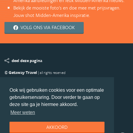
Amerika aanbiedingen en leuk Midden-Amerika nieuws.
Bekijk de mooiste foto's en doe mee met prijsvragen.
Jouw shot Midden-Amerika inspiratie.
VOLG ONS VIA FACEBOOK
deel deze pagina
© Getaway Travel
| all rights reserved
Adverteren
Handige Links
Algemene Voorwaarden
Copyright
Privacy statement
Disclaimer
Cookies
Ook wij gebruiken cookies voor een optimale
gebruikerservaring. Door verder te gaan op
Volg MiddenAmerika.nl
deze site ga je hiermee akkoord.
Nieuwsbrief
Facebook
Meer weten
AKKOORD