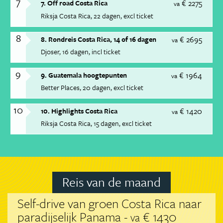
7
€ 2275
7. Off road Costa Rica
va
Riksja Costa Rica
22 dagen
excl ticket
8
€ 2695
8. Rondreis Costa Rica, 14 of 16 dagen
va
Djoser
16 dagen
incl ticket
9
€ 1964
9. Guatemala hoogtepunten
va
Better Places
20 dagen
excl ticket
10
€ 1420
10. Highlights Costa Rica
va
Riksja Costa Rica
15 dagen
excl ticket
Reis van de maand
Self-drive van groen Costa Rica naar
paradijselijk Panama -
€ 1430
va