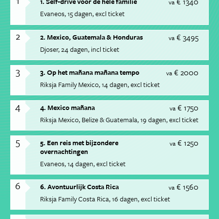
1
€ 1340
1. Self-drive voor de hele familie
va
Evaneos
15 dagen
excl ticket
2
€ 3495
2. Mexico, Guatemala & Honduras
va
Djoser
24 dagen
incl ticket
3
€ 2000
3. Op het mañana mañana tempo
va
Riksja Family Mexico
14 dagen
excl ticket
4
€ 1750
4. Mexico mañana
va
Riksja Mexico, Belize & Guatemala
19 dagen
excl ticket
5
€ 1250
5. Een reis met bijzondere
va
overnachtingen
Evaneos
14 dagen
excl ticket
6
€ 1560
6. Avontuurlijk Costa Rica
va
Riksja Family Costa Rica
16 dagen
excl ticket