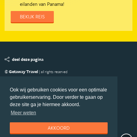
eilanden van Panama!
BEKIJK REIS
deel deze pagina
© Getaway Travel
| all rights reserved
Adverteren
Handige Links
Algemene Voorwaarden
Copyright
Privacy statement
Disclaimer
Cookies
Ook wij gebruiken cookies voor een optimale
gebruikerservaring. Door verder te gaan op
Volg MiddenAmerika.nl
deze site ga je hiermee akkoord.
Nieuwsbrief
Facebook
Meer weten
AKKOORD