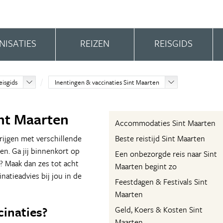
NISATIES
REIZEN
REISGIDS
eisgids
Inentingen & vaccinaties Sint Maarten
int Maarten
Accommodaties Sint Maarten
krijgen met verschillende
Beste reistijd Sint Maarten
ten. Ga jij binnenkort op
Een onbezorgde reis naar Sint
s? Maak dan zes tot acht
Maarten begint zo
natieadvies bij jou in de
Feestdagen & Festivals Sint
Maarten
cinaties?
Geld, Koers & Kosten Sint
Maarten