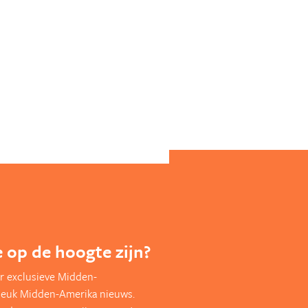
te op de hoogte zijn?
r exclusieve Midden-
leuk Midden-Amerika nieuws.