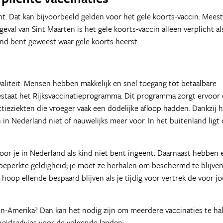
t. Dat kan bijvoorbeeld gelden voor het gele koorts-vaccin. Meest
eval van Sint Maarten is het gele koorts-vaccin alleen verplicht al
and bent geweest waar gele koorts heerst.
liteit. Mensen hebben makkelijk en snel toegang tot betaalbare
bestaat het Rijksvaccinatieprogramma. Dit programma zorgt ervoor 
tieziekten die vroeger vaak een dodelijke afloop hadden. Dankzij 
in Nederland niet of nauwelijks meer voor. In het buitenland ligt 
oor je in Nederland als kind niet bent ingeënt. Daarnaast hebben 
 beperkte geldigheid; je moet ze herhalen om beschermd te blijve
 hoop ellende bespaard blijven als je tijdig voor vertrek de voor j
n-Amerika? Dan kan het nodig zijn om meerdere vaccinaties te ha
heidsadvies voor de volgende landen: