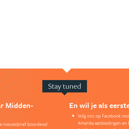
Stay tuned
ar Midden-
En wil je als eers
Volg ons op Facebook voo
Amerika aanbiedingen en 
kse nieuwsbrief boordevol