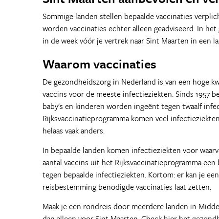
Sommige landen stellen bepaalde vaccinaties verplich
worden vaccinaties echter alleen geadviseerd. In het g
in de week vóór je vertrek naar Sint Maarten in een l
Waarom vaccinaties
De gezondheidszorg in Nederland is van een hoge kwa
vaccins voor de meeste infectieziekten. Sinds 1957 
baby's en kinderen worden ingeënt tegen twaalf infec
Rijksvaccinatieprogramma komen veel infectieziekten 
helaas vaak anders.
In bepaalde landen komen infectieziekten voor waarv
aantal vaccins uit het Rijksvaccinatieprogramma een
tegen bepaalde infectieziekten. Kortom: er kan je een
reisbestemming benodigde vaccinaties laat zetten.
Maak je een rondreis door meerdere landen in Midde
dan alleen voor Sint Maarten. Check hier het gezond