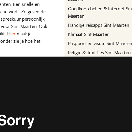
nenten. Een snelle en
Goedkoop bellen & Internet Sin
and vindt. Zo geven de
Maarten
sspreekuur persoonlijk,
Handige reisapps Sint Maarten
s voor Sint Maarten. Ook
ikt.
Hier
maak je
Klimaat Sint Maarten
ronder zie je hoe het
Paspoort en visum Sint Maarte
Religie & Tradities Sint Maarten
Taal Sint Maarten
Tijdsverschil Sint Maarten
Veiligheid Sint Maarten
Vervoer Sint Maarten