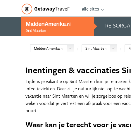
alle sites
Getaway
Travel
©
MiddenAmerika
REISORGA
.nl
Sint Maarten
MiddenAmerika.nl
Sint Maarten
R
Inentingen & vaccinaties S
Tijdens je vakantie op Sint Maarten kun je te maken 
infectieziekten. Daar zit je natuurlijk niet op te wach
vakantie naar Sint Maarten en wil je zorgeloos op rei
weken voordat je vertrekt een afspraak voor een vacci
buurt.
Waar kan je terecht voor je vac