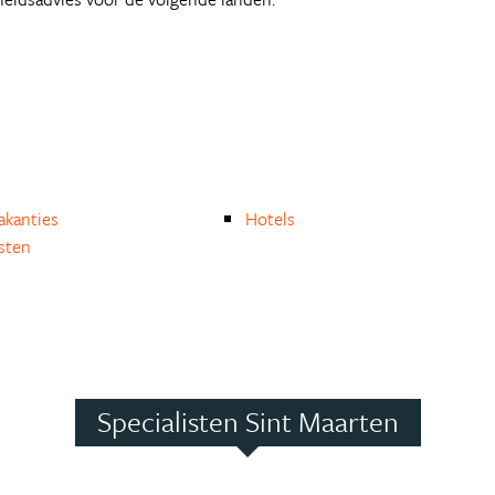
akanties
Hotels
isten
Specialisten Sint Maarten