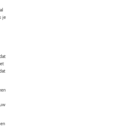
al
s je
dat
het
dat
een
n
ouw
len