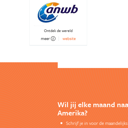
Ontdek de wereld
meer
website
Wil jij elke maand na
Amerika?
Schrijf je in voor de maandelij