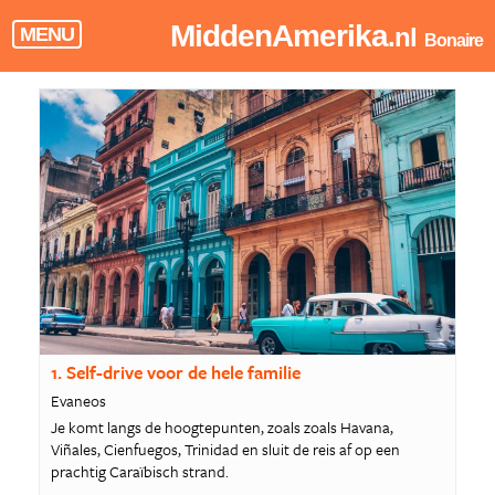
MiddenAmerika
.nl
MENU
Bonaire
1. Self-drive voor de hele familie
Evaneos
Je komt langs de hoogtepunten, zoals zoals Havana,
Viñales, Cienfuegos, Trinidad en sluit de reis af op een
prachtig Caraïbisch strand.