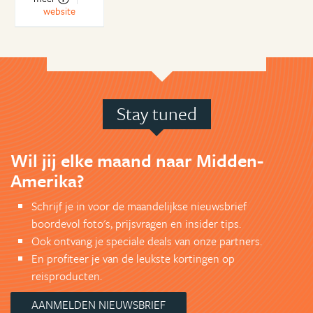
website
Stay tuned
Wil jij elke maand naar Midden-
Amerika?
Schrijf je in voor de maandelijkse nieuwsbrief
boordevol foto's, prijsvragen en insider tips.
Ook ontvang je speciale deals van onze partners.
En profiteer je van de leukste kortingen op
reisproducten.
AANMELDEN NIEUWSBRIEF