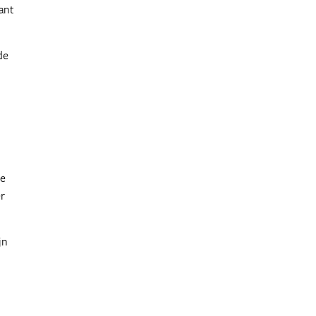
ant
de
je
er
jn