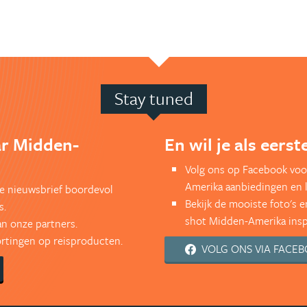
Stay tuned
ar Midden-
En wil je als eers
Volg ons op Facebook voo
Amerika aanbiedingen en 
kse nieuwsbrief boordevol
Bekijk de mooiste foto's 
s.
shot Midden-Amerika inspi
an onze partners.
kortingen op reisproducten.
VOLG ONS VIA FACE