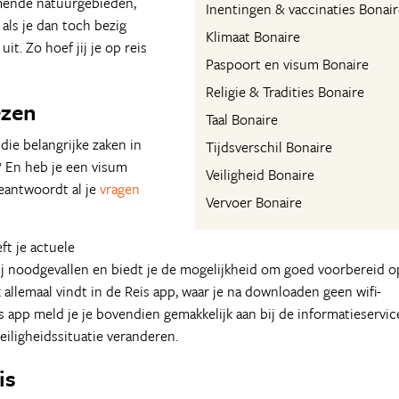
emende natuurgebieden,
Inentingen & vaccinaties Bonair
 als je dan toch bezig
Klimaat Bonaire
it. Zo hoef jij je op reis
Paspoort en visum Bonaire
Religie & Tradities Bonaire
ezen
Taal Bonaire
l die belangrijke zaken in
Tijdsverschil Bonaire
k? En heb je een visum
Veiligheid Bonaire
eantwoordt al je
vragen
Vervoer Bonaire
ft je actuele
 bij noodgevallen en biedt je de mogelijkheid om goed voorbereid o
k allemaal vindt in de Reis app, waar je na downloaden geen wifi-
 app meld je je bovendien gemakkelijk aan bij de informatieservic
iligheidssituatie veranderen.
eis