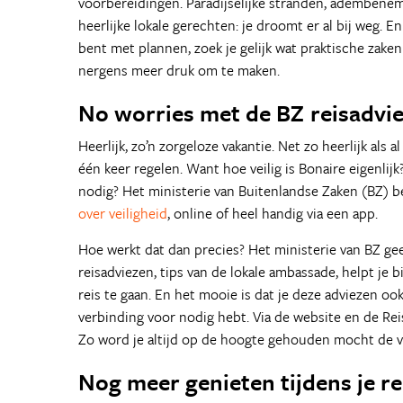
voorbereidingen. Paradijselijke stranden, ademben
heerlijke lokale gerechten: je droomt er al bij weg. En
bent met plannen, zoek je gelijk wat praktische zaken u
nergens meer druk om te maken.
No worries met de BZ reisadvi
Heerlijk, zo’n zorgeloze vakantie. Net zo heerlijk als a
één keer regelen. Want hoe veilig is Bonaire eigenlij
nodig? Het ministerie van Buitenlandse Zaken (BZ) b
over veiligheid
, online of heel handig via een app.
Hoe werkt dat dan precies? Het ministerie van BZ gee
reisadviezen, tips van de lokale ambassade, helpt je
reis te gaan. En het mooie is dat je deze adviezen oo
verbinding voor nodig hebt. Via de website en de Reis
Zo word je altijd op de hoogte gehouden mocht de ve
Nog meer genieten tijdens je r