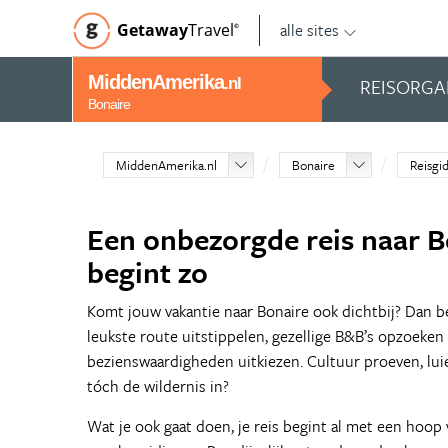
alle sites
Getaway
Travel
©
MiddenAmerika
REISORGA
.nl
Bonaire
MiddenAmerika.nl
Bonaire
Reisgi
Een onbezorgde reis naar B
begint zo
Komt jouw vakantie naar Bonaire ook dichtbij? Dan be
leukste route uitstippelen, gezellige B&B’s opzoeken
bezienswaardigheden uitkiezen. Cultuur proeven, lui
tóch de wildernis in?
Wat je ook gaat doen, je reis begint al met een hoop 