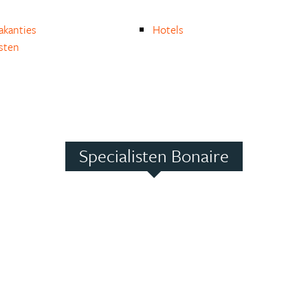
akanties
Hotels
isten
Specialisten Bonaire