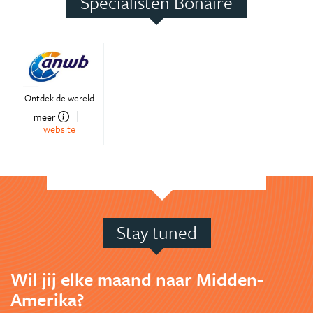
Specialisten Bonaire
Ontdek de wereld
meer
website
Stay tuned
Wil jij elke maand naar Midden-
Amerika?