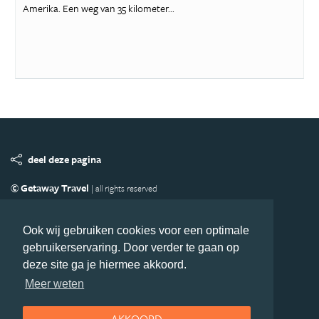
Amerika. Een weg van 35 kilometer...
deel deze pagina
© Getaway Travel
| all rights reserved
Adverteren
Handige Links
Algemene Voorwaarden
Copyright
Privacy statement
Disclaimer
Cookies
Ook wij gebruiken cookies voor een optimale
gebruikerservaring. Door verder te gaan op
Volg MiddenAmerika.nl
deze site ga je hiermee akkoord.
Nieuwsbrief
Facebook
Meer weten