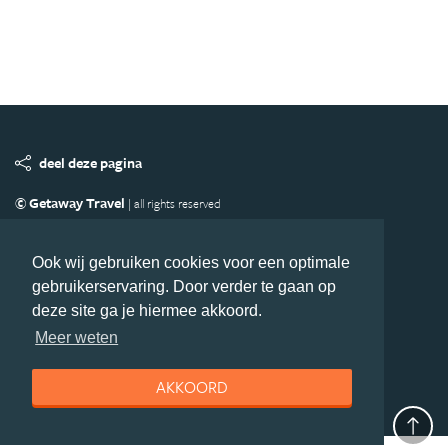
deel deze pagina
© Getaway Travel
| all rights reserved
Adverteren
Handige Links
Algemene Voorwaarden
Copyright
Privacy statement
Disclaimer
Cookies
Ook wij gebruiken cookies voor een optimale
gebruikerservaring. Door verder te gaan op
Volg MiddenAmerika.nl
deze site ga je hiermee akkoord.
Nieuwsbrief
Facebook
Meer weten
AKKOORD