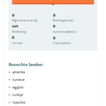
9
9
Algemene ervaring
Boekingsproces
nvt
8
Reisleiding
Accommodatie(s)
8
9
Vervoer
Prijs-kwaliteit
Bezochte landen
amerika
tunesie
egypte
turkije
tsjechie