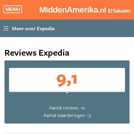
MiddenAmerika
.nl
MENU
El Salvador
Reviews Expedia
9,1
Aantal reviews: 10
Aantal waarderingen: 13