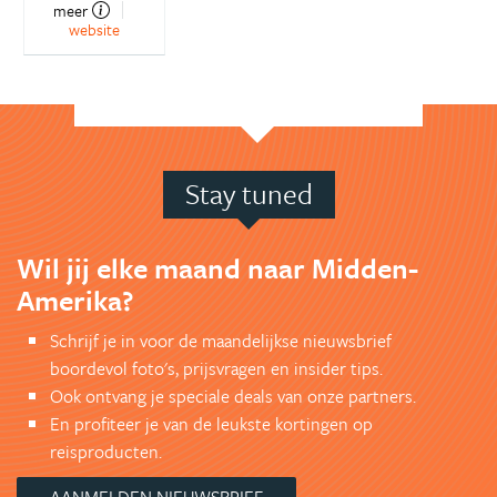
meer
website
Stay tuned
Wil jij elke maand naar Midden-
Amerika?
Schrijf je in voor de maandelijkse nieuwsbrief
boordevol foto's, prijsvragen en insider tips.
Ook ontvang je speciale deals van onze partners.
En profiteer je van de leukste kortingen op
reisproducten.