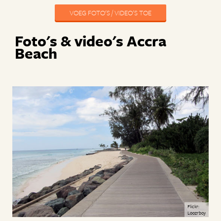
VOEG FOTO'S / VIDEO'S TOE
Foto's & video's Accra
Beach
Flickr:
Loozrboy