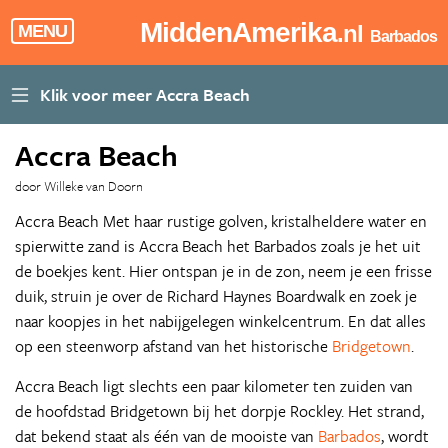
MiddenAmerika
.nl
MENU
Barbados
Accra Beach
door Willeke van Doorn
Accra Beach Met haar rustige golven, kristalheldere water en
spierwitte zand is Accra Beach het Barbados zoals je het uit
de boekjes kent. Hier ontspan je in de zon, neem je een frisse
duik, struin je over de Richard Haynes Boardwalk en zoek je
naar koopjes in het nabijgelegen winkelcentrum. En dat alles
op een steenworp afstand van het historische
Bridgetown
.
Accra Beach ligt slechts een paar kilometer ten zuiden van
de hoofdstad Bridgetown bij het dorpje Rockley. Het strand,
dat bekend staat als één van de mooiste van
Barbados
, wordt