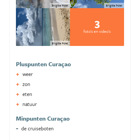
Brigitte Polet
Brigitte Polet
3
foto's en video's
Brigitte Polet
Pluspunten Curaçao
weer
zon
eten
natuur
Minpunten Curaçao
de cruiseboten