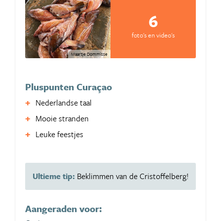
6
foto's en video's
Maartje Dommisse
Pluspunten Curaçao
Nederlandse taal
Mooie stranden
Leuke feestjes
Ultieme tip:
Beklimmen van de Cristoffelberg!
Aangeraden voor: