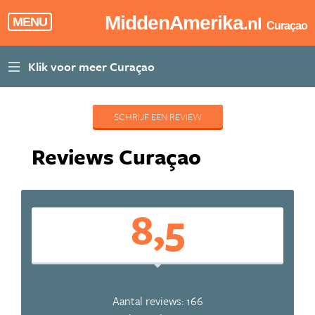
MiddenAmerika
.nl
MENU
Curaçao
SCHRIJF EEN REVIEW
Reviews Curaçao
8,5
Aantal reviews: 166