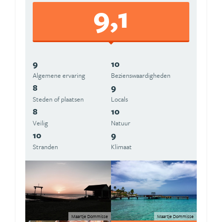
9,1
9
10
Algemene ervaring
Beziens­waardigheden
8
9
Steden of plaatsen
Locals
8
10
Veilig
Natuur
10
9
Stranden
Klimaat
Maartje Dommisse
Maartje Dommisse