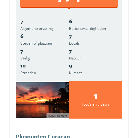
7
6
Algemene ervaring
Beziens­waardigheden
6
7
Steden of plaatsen
Locals
7
7
Veilig
Natuur
10
9
Stranden
Klimaat
1
foto's en video's
Ineke Lammers
Pluspunten Curaçao