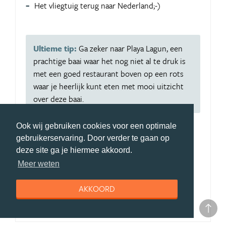
Het vliegtuig terug naar Nederland;-)
Ultieme tip:
Ga zeker naar Playa Lagun, een
prachtige baai waar het nog niet al te druk is
met een goed restaurant boven op een rots
waar je heerlijk kunt eten met mooi uitzicht
over deze baai.
Ook wij gebruiken cookies voor een optimale
Aangeraden voor:
gebruikerservaring. Door verder te gaan op
Gezinnen,
deze site ga je hiermee akkoord.
Stellen,
Meer weten
Vriendengroep,
AKKOORD
Natuurliefhebbers