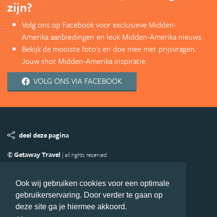
zijn?
Volg ons op Facebook voor exclusieve Midden-
Amerika aanbiedingen en leuk Midden-Amerika nieuws.
Bekijk de mooiste foto's en doe mee met prijsvragen.
Jouw shot Midden-Amerika inspiratie.
VOLG ONS VIA FACEBOOK
deel deze pagina
© Getaway Travel
| all rights reserved
Adverteren
Handige Links
Algemene Voorwaarden
Copyright
Privacy statement
Disclaimer
Cookies
Ook wij gebruiken cookies voor een optimale
gebruikerservaring. Door verder te gaan op
Volg MiddenAmerika.nl
deze site ga je hiermee akkoord.
Nieuwsbrief
Facebook