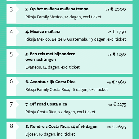
3
€ 2000
3. Op het mañana mañana tempo
va
Riksja Family Mexico
14 dagen
excl ticket
4
€ 1750
4. Mexico mañana
va
Riksja Mexico, Belize & Guatemala
19 dagen
excl ticket
5
€ 1250
5. Een reis met bijzondere
va
overnachtingen
Evaneos
14 dagen
excl ticket
6
€ 1560
6. Avontuurlijk Costa Rica
va
Riksja Family Costa Rica
16 dagen
excl ticket
7
€ 2275
7. Off road Costa Rica
va
Riksja Costa Rica
22 dagen
excl ticket
8
€ 2695
8. Rondreis Costa Rica, 14 of 16 dagen
va
Djoser
16 dagen
incl ticket