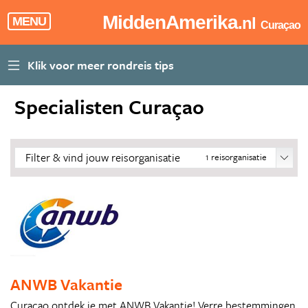
MiddenAmerika
.nl
MENU
Curaçao
Specialisten Curaçao
Filter & vind jouw reisorganisatie
1
reisorganisatie
ANWB Vakantie
Curaçao ontdek je met ANWB Vakantie! Verre bestemmingen