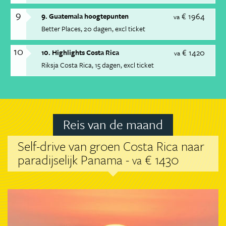
9
€ 1964
9. Guatemala hoogtepunten
va
Better Places
20 dagen
excl ticket
10
€ 1420
10. Highlights Costa Rica
va
Riksja Costa Rica
15 dagen
excl ticket
Reis van de maand
Self-drive van groen Costa Rica naar
paradijselijk Panama -
€ 1430
va