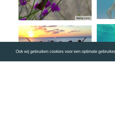
Rianne Nijsen
Ook wij gebruiken cookies voor een optimale gebruiker
Mirthe Werkman