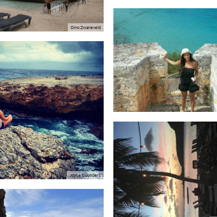
Dino Zwaneveld
Joyce Cuunders