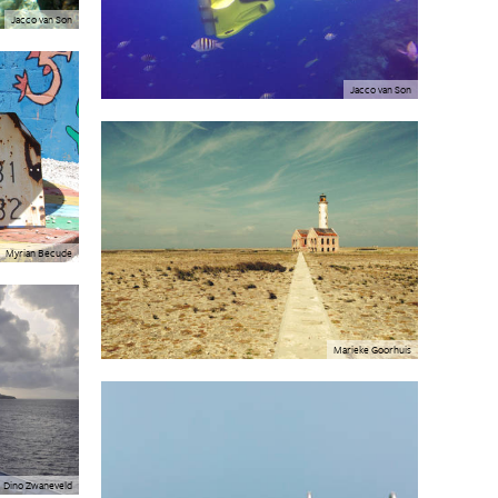
Jacco van Son
Jacco van Son
Myrian Becude
Marieke Goorhuis
Dino Zwaneveld