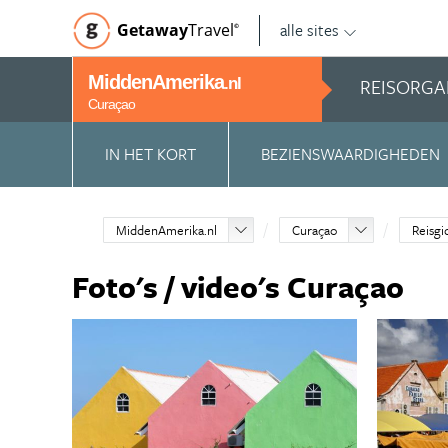
alle sites
Getaway
Travel
©
MiddenAmerika
REISORGA
.nl
Curaçao
IN HET KORT
BEZIENSWAARDIGHEDEN
MiddenAmerika.nl
Curaçao
Reisgi
Foto's / video's Curaçao