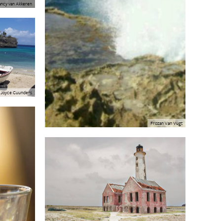
ncy van Akkeren
Joyce Cuunders
Frozan Van Vugt