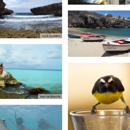
Na
Joyce Cuunders
Joke Van Bossche