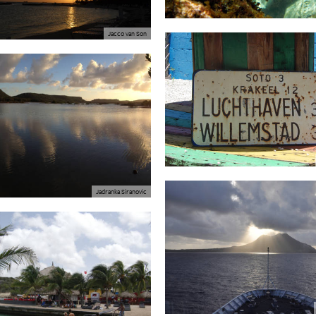
Jacco van Son
Jadranka Siranovic