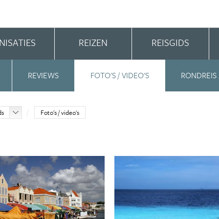
NISATIES
REIZEN
REISGIDS
REVIEWS
FOTO'S / VIDEO'S
RONDREIS
ds
Foto's / video's