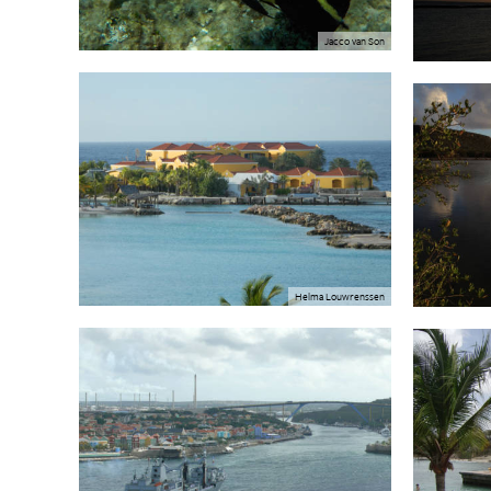
Jacco van Son
Helma Louwrenssen