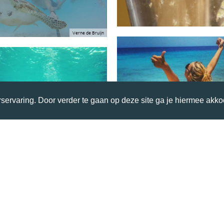
Verne de Bruijn
servaring. Door verder te gaan op deze site ga je hiermee akko
Mirthe Werkman