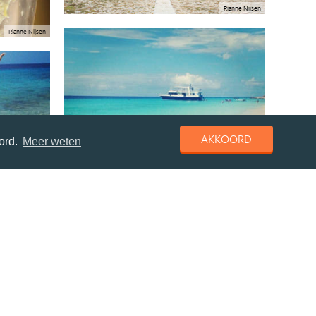
Rianne Nijsen
Rianne Nijsen
AKKOORD
ord.
Meer weten
Mirthe Werkman
Mirthe Werkman