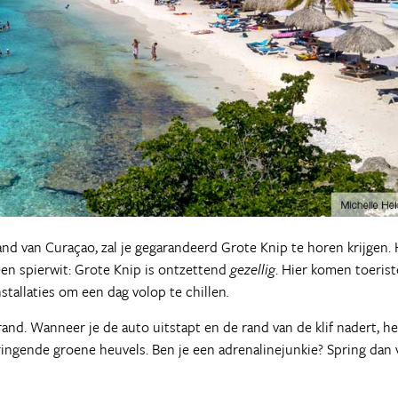
nd van Curaçao, zal je gegarandeerd Grote Knip te horen krijgen.
leen spierwit: Grote Knip is ontzettend
gezellig
. Hier komen toeris
tallaties om een dag volop te chillen
.
rand. Wanneer je de auto uitstapt en de rand van de klif nadert, h
ingende groene heuvels. Ben je een adrenalinejunkie? Spring dan 