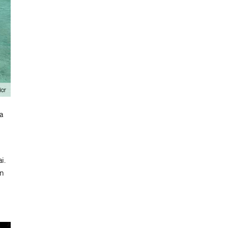
a
i.
En