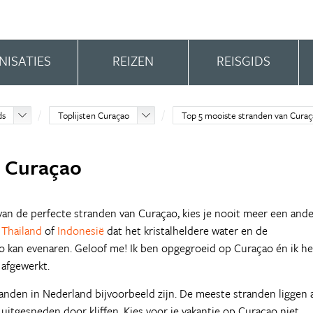
NISATIES
REIZEN
REISGIDS
ds
Toplijsten Curaçao
Top 5 mooiste stranden van Cura
n Curaçao
van de perfecte stranden van Curaçao, kies je nooit meer een and
n
Thailand
of
Indonesië
dat het kristalheldere water en de
o kan evenaren. Geloof me! Ik ben opgegroeid op Curaçao én ik h
 afgewerkt.
randen in Nederland bijvoorbeeld zijn. De meeste stranden liggen 
itgesneden door kliffen. Kies voor je vakantie op Curaçao niet