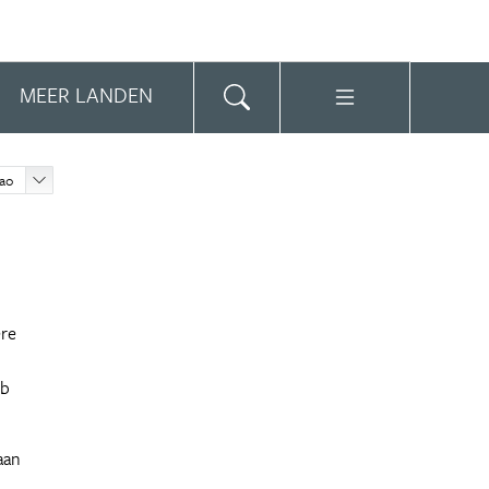
MEER LANDEN
çao
ere
eb
aan