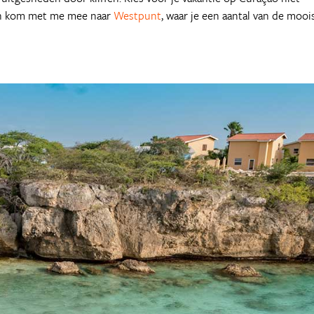
n en kom met me mee naar
Westpunt
, waar je een aantal van de mooi