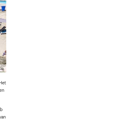
 Het
ten
eb
van