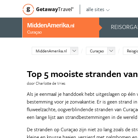
alle sites
Getaway
Travel
©
MiddenAmerika
REISORGA
.nl
Curaçao
MiddenAmerika.nl
Curaçao
Reisgi
Top 5 mooiste stranden va
door Charlotte de Vries
Als je eenmaal je handdoek hebt uitgeslagen op één 
bestemming voor je zonvakantie. Er is geen strand i
fluweelzachte, oogverblindende stranden van Curaça
een lange lijst aan strandbestemmingen in de wereld
De stranden op Curaçao zijn niet zo lang zoals de st
kleine en knusse baaien, versierd met palmbomen en u