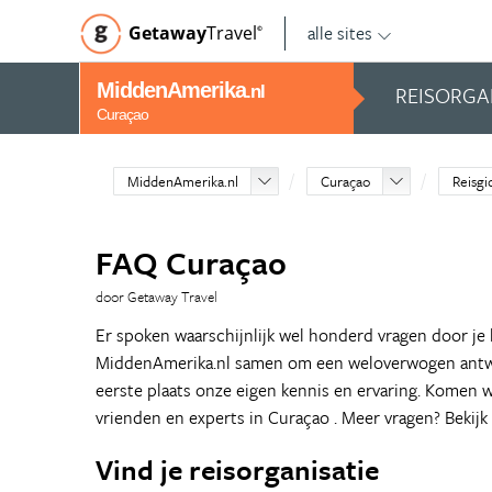
alle sites
Getaway
Travel
©
MiddenAmerika
REISORGA
.nl
Curaçao
MiddenAmerika.nl
Curaçao
Reisgi
FAQ Curaçao
door Getaway Travel
Er spoken waarschijnlijk wel honderd vragen door je
MiddenAmerika.nl samen om een weloverwogen antwoo
eerste plaats onze eigen kennis en ervaring. Komen 
vrienden en experts in Curaçao . Meer vragen? Bekijk
Vind je reisorganisatie