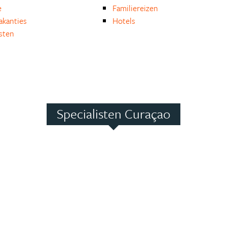
e
Familiereizen
akanties
Hotels
isten
Specialisten Curaçao