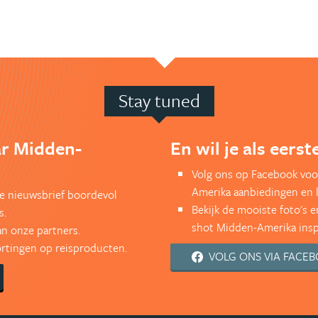
Stay tuned
ar Midden-
En wil je als eers
Volg ons op Facebook voo
Amerika aanbiedingen en 
kse nieuwsbrief boordevol
Bekijk de mooiste foto's 
s.
shot Midden-Amerika inspi
an onze partners.
kortingen op reisproducten.
VOLG ONS VIA FACE