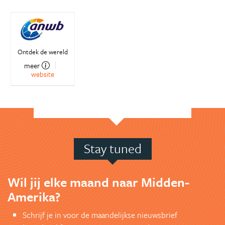
Ontdek de wereld
meer
website
Stay tuned
Wil jij elke maand naar Midden-
Amerika?
Schrijf je in voor de maandelijkse nieuwsbrief